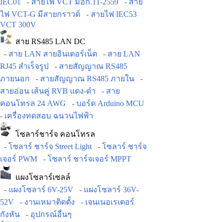
IEC01
- สายไฟ VCT มอก.11-2559
- สาย
ไฟ VCT-G มีสายกราวด์
- สายไฟ IEC53
VCT 300V
สาย RS485 LAN DC
- สาย LAN สายอินเตอร์เน็ต
- สาย LAN
RJ45 สำเร็จรูป
- สายสัญญาณ RS485
ภายนอก
- สายสัญญาณ RS485 ภายใน
-
สายอ่อน เส้นคู่ RVB แดง-ดำ
- สาย
คอนโทรล 24 AWG
- บอร์ด Arduino MCU
- เครื่องทดสอบ ฉนวนไฟฟ้า
โซลาร์ชาร์จ คอนโทรล
- โซลาร์ ชาร์จ Street Light
- โซลาร์ ชาร์จ
เจอร์ PWM
- โซลาร์ ชาร์จเจอร์ MPPT
แผงโซลาร์เซลล์
- แผงโซลาร์ 6V-25V
- แผงโซลาร์ 36V-
52V
- งานเหมาติดตั้ง
- เจนเนอเรเตอร์
กังหัน
- อุปกรณ์อื่นๆ