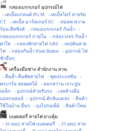
กล่องเบรกเกอร์ อุปกรณ์ไฟ
- เคเบิ้ลแกลนด์ PG M
- เคเบิ้ลไทร์ สายรัด
CT
- เคเบิ้ล มาร์คเกอร์ EC
- ท่อหด ความ
ร้อน ฮีทซิงค์
- กล่องเบรกเกอร์ กันน้ำ
-
กล่องเบรกเกอร์ ภายใน
- กล่องวงจร กันน้ำ
ฝาใส
- กล่องพักสายไฟ ABS
- เทปพันสาย
ไฟ
- กล่องกันน้ำ Push Button
- อุปกรณ์ ไฟ
ฟ้าอื่นๆ
เครื่องมือช่าง สำนักงาน สวน
- คีมย้ำ คีมตัดสายไฟ
- ชุดประแจขัน
-
ตระกร้อ สอยผลไม้
- ดอกสว่าน เจาะปูน
เหล็ก
- อุปกรณ์สำหรับรถ
- เจลล้างมือ
แอลกอฮอล์
- อุปกรณ์ ดักจับแมลง
- สินค้า
ใช้ในบ้าน อื่นๆ
- ถุงไปรษณีย์
- สินค้าใหม่
แบตเตอรี่ สายไฟ ยางหุ้ม
- 16 mm2 สายไฟ แบตเตอรี่
- 25 mm2 สาย