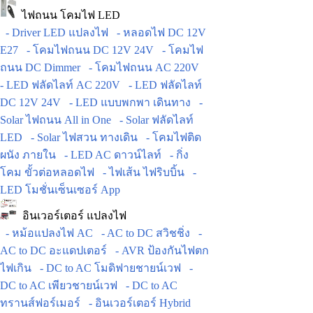
ไฟถนน โคมไฟ LED
- Driver LED แปลงไฟ
- หลอดไฟ DC 12V
E27
- โคมไฟถนน DC 12V 24V
- โคมไฟ
ถนน DC Dimmer
- โคมไฟถนน AC 220V
- LED ฟลัดไลท์ AC 220V
- LED ฟลัดไลท์
DC 12V 24V
- LED แบบพกพา เดินทาง
-
Solar ไฟถนน All in One
- Solar ฟลัดไลท์
LED
- Solar ไฟสวน ทางเดิน
- โคมไฟติด
ผนัง ภายใน
- LED AC ดาวน์ไลท์
- กิ่ง
โคม ขั้วต่อหลอดไฟ
- ไฟเส้น ไฟริบบิ้น
-
LED โมชั่นเซ็นเซอร์ App
อินเวอร์เตอร์ แปลงไฟ
- หม้อแปลงไฟ AC
- AC to DC สวิชชิ่ง
-
AC to DC อะแดปเตอร์
- AVR ป้องกันไฟตก
ไฟเกิน
- DC to AC โมดิฟายชายน์เวฟ
-
DC to AC เพียวชายน์เวฟ
- DC to AC
ทรานส์ฟอร์เมอร์
- อินเวอร์เตอร์ Hybrid