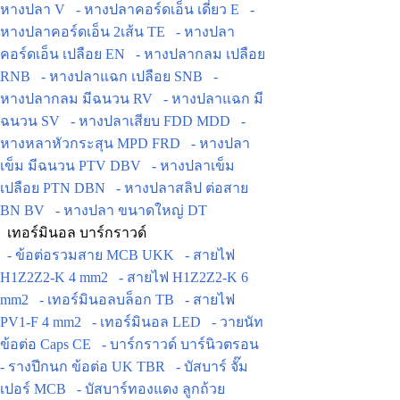
หางปลา V
- หางปลาคอร์ดเอ็น เดี่ยว E
-
หางปลาคอร์ดเอ็น 2เส้น TE
- หางปลา
คอร์ดเอ็น เปลือย EN
- หางปลากลม เปลือย
RNB
- หางปลาแฉก เปลือย SNB
-
หางปลากลม มีฉนวน RV
- หางปลาแฉก มี
ฉนวน SV
- หางปลาเสียบ FDD MDD
-
หางหลาหัวกระสุน MPD FRD
- หางปลา
เข็ม มีฉนวน PTV DBV
- หางปลาเข็ม
เปลือย PTN DBN
- หางปลาสลิป ต่อสาย
BN BV
- หางปลา ขนาดใหญ่ DT
เทอร์มินอล บาร์กราวด์
- ข้อต่อรวมสาย MCB UKK
- สายไฟ
H1Z2Z2-K 4 mm2
- สายไฟ H1Z2Z2-K 6
mm2
- เทอร์มินอลบล็อก TB
- สายไฟ
PV1-F 4 mm2
- เทอร์มินอล LED
- วายนัท
ข้อต่อ Caps CE
- บาร์กราวด์ บาร์นิวตรอน
- รางปีกนก ข้อต่อ UK TBR
- บัสบาร์ จั๊ม
เปอร์ MCB
- บัสบาร์ทองแดง ลูกถ้วย