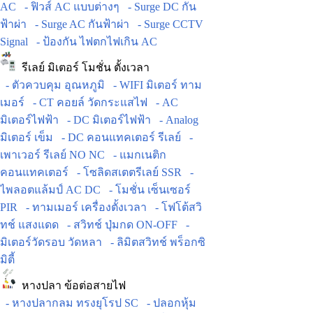
AC
- ฟิวส์ AC แบบต่างๆ
- Surge DC กัน
ฟ้าผ่า
- Surge AC กันฟ้าผ่า
- Surge CCTV
Signal
- ป้องกัน ไฟตกไฟเกิน AC
รีเลย์ มิเตอร์ โมชั่น ตั้งเวลา
- ตัวควบคุม อุณหภูมิ
- WIFI มิเตอร์ ทาม
เมอร์
- CT คอยล์ วัดกระแสไฟ
- AC
มิเตอร์ไฟฟ้า
- DC มิเตอร์ไฟฟ้า
- Analog
มิเตอร์ เข็ม
- DC คอนแทคเตอร์ รีเลย์
-
เพาเวอร์ รีเลย์ NO NC
- แมกเนติก
คอนแทคเตอร์
- โซลิดสเตตรีเลย์ SSR
-
ไพลอตแล้มป์ AC DC
- โมชั่น เซ็นเซอร์
PIR
- ทามเมอร์ เครื่องตั้งเวลา
- โฟโต้สวิ
ทช์ แสงแดด
- สวิทช์ ปุ่มกด ON-OFF
-
มิเตอร์วัดรอบ วัดหลา
- ลิมิตสวิทช์ พร็อกซิ
มิตี้
หางปลา ข้อต่อสายไฟ
- หางปลากลม ทรงยุโรป SC
- ปลอกหุ้ม