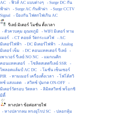
AC
- ฟิวส์ AC แบบต่างๆ
- Surge DC กัน
ฟ้าผ่า
- Surge AC กันฟ้าผ่า
- Surge CCTV
Signal
- ป้องกัน ไฟตกไฟเกิน AC
รีเลย์ มิเตอร์ โมชั่น ตั้งเวลา
- ตัวควบคุม อุณหภูมิ
- WIFI มิเตอร์ ทาม
เมอร์
- CT คอยล์ วัดกระแสไฟ
- AC
มิเตอร์ไฟฟ้า
- DC มิเตอร์ไฟฟ้า
- Analog
มิเตอร์ เข็ม
- DC คอนแทคเตอร์ รีเลย์
-
เพาเวอร์ รีเลย์ NO NC
- แมกเนติก
คอนแทคเตอร์
- โซลิดสเตตรีเลย์ SSR
-
ไพลอตแล้มป์ AC DC
- โมชั่น เซ็นเซอร์
PIR
- ทามเมอร์ เครื่องตั้งเวลา
- โฟโต้สวิ
ทช์ แสงแดด
- สวิทช์ ปุ่มกด ON-OFF
-
มิเตอร์วัดรอบ วัดหลา
- ลิมิตสวิทช์ พร็อกซิ
มิตี้
หางปลา ข้อต่อสายไฟ
- หางปลากลม ทรงยุโรป SC
- ปลอกหุ้ม