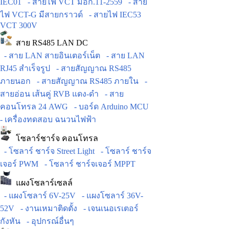
IEC01
- สายไฟ VCT มอก.11-2559
- สาย
ไฟ VCT-G มีสายกราวด์
- สายไฟ IEC53
VCT 300V
สาย RS485 LAN DC
- สาย LAN สายอินเตอร์เน็ต
- สาย LAN
RJ45 สำเร็จรูป
- สายสัญญาณ RS485
ภายนอก
- สายสัญญาณ RS485 ภายใน
-
สายอ่อน เส้นคู่ RVB แดง-ดำ
- สาย
คอนโทรล 24 AWG
- บอร์ด Arduino MCU
- เครื่องทดสอบ ฉนวนไฟฟ้า
โซลาร์ชาร์จ คอนโทรล
- โซลาร์ ชาร์จ Street Light
- โซลาร์ ชาร์จ
เจอร์ PWM
- โซลาร์ ชาร์จเจอร์ MPPT
แผงโซลาร์เซลล์
- แผงโซลาร์ 6V-25V
- แผงโซลาร์ 36V-
52V
- งานเหมาติดตั้ง
- เจนเนอเรเตอร์
กังหัน
- อุปกรณ์อื่นๆ