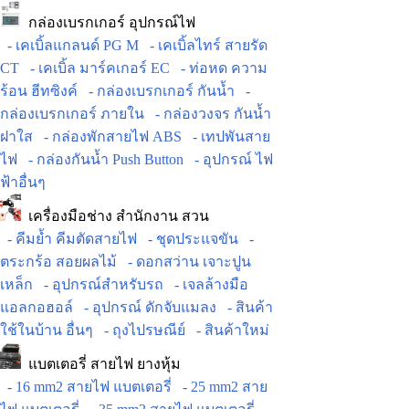
กล่องเบรกเกอร์ อุปกรณ์ไฟ
- เคเบิ้ลแกลนด์ PG M
- เคเบิ้ลไทร์ สายรัด
CT
- เคเบิ้ล มาร์คเกอร์ EC
- ท่อหด ความ
ร้อน ฮีทซิงค์
- กล่องเบรกเกอร์ กันน้ำ
-
กล่องเบรกเกอร์ ภายใน
- กล่องวงจร กันน้ำ
ฝาใส
- กล่องพักสายไฟ ABS
- เทปพันสาย
ไฟ
- กล่องกันน้ำ Push Button
- อุปกรณ์ ไฟ
ฟ้าอื่นๆ
เครื่องมือช่าง สำนักงาน สวน
- คีมย้ำ คีมตัดสายไฟ
- ชุดประแจขัน
-
ตระกร้อ สอยผลไม้
- ดอกสว่าน เจาะปูน
เหล็ก
- อุปกรณ์สำหรับรถ
- เจลล้างมือ
แอลกอฮอล์
- อุปกรณ์ ดักจับแมลง
- สินค้า
ใช้ในบ้าน อื่นๆ
- ถุงไปรษณีย์
- สินค้าใหม่
แบตเตอรี่ สายไฟ ยางหุ้ม
- 16 mm2 สายไฟ แบตเตอรี่
- 25 mm2 สาย