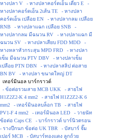
หางปลา V
- หางปลาคอร์ดเอ็น เดี่ยว E
-
หางปลาคอร์ดเอ็น 2เส้น TE
- หางปลา
คอร์ดเอ็น เปลือย EN
- หางปลากลม เปลือย
RNB
- หางปลาแฉก เปลือย SNB
-
หางปลากลม มีฉนวน RV
- หางปลาแฉก มี
ฉนวน SV
- หางปลาเสียบ FDD MDD
-
หางหลาหัวกระสุน MPD FRD
- หางปลา
เข็ม มีฉนวน PTV DBV
- หางปลาเข็ม
เปลือย PTN DBN
- หางปลาสลิป ต่อสาย
BN BV
- หางปลา ขนาดใหญ่ DT
เทอร์มินอล บาร์กราวด์
- ข้อต่อรวมสาย MCB UKK
- สายไฟ
H1Z2Z2-K 4 mm2
- สายไฟ H1Z2Z2-K 6
mm2
- เทอร์มินอลบล็อก TB
- สายไฟ
PV1-F 4 mm2
- เทอร์มินอล LED
- วายนัท
ข้อต่อ Caps CE
- บาร์กราวด์ บาร์นิวตรอน
- รางปีกนก ข้อต่อ UK TBR
- บัสบาร์ จั๊ม
เปอร์ MCB
- บัสบาร์ทองแดง ลูกถ้วย