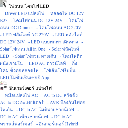
ไฟถนน โคมไฟ LED
- Driver LED แปลงไฟ
- หลอดไฟ DC 12V
E27
- โคมไฟถนน DC 12V 24V
- โคมไฟ
ถนน DC Dimmer
- โคมไฟถนน AC 220V
- LED ฟลัดไลท์ AC 220V
- LED ฟลัดไลท์
DC 12V 24V
- LED แบบพกพา เดินทาง
-
Solar ไฟถนน All in One
- Solar ฟลัดไลท์
LED
- Solar ไฟสวน ทางเดิน
- โคมไฟติด
ผนัง ภายใน
- LED AC ดาวน์ไลท์
- กิ่ง
โคม ขั้วต่อหลอดไฟ
- ไฟเส้น ไฟริบบิ้น
-
LED โมชั่นเซ็นเซอร์ App
อินเวอร์เตอร์ แปลงไฟ
- หม้อแปลงไฟ AC
- AC to DC สวิชชิ่ง
-
AC to DC อะแดปเตอร์
- AVR ป้องกันไฟตก
ไฟเกิน
- DC to AC โมดิฟายชายน์เวฟ
-
DC to AC เพียวชายน์เวฟ
- DC to AC
ทรานส์ฟอร์เมอร์
- อินเวอร์เตอร์ Hybrid