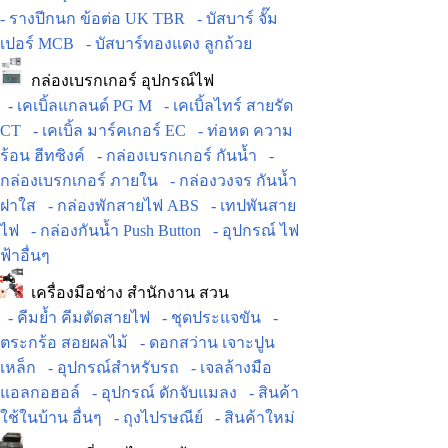
- รางปีกนก ข้อต่อ UK TBR
- บัสบาร์ จั๊ม
เปอร์ MCB
- บัสบาร์ทองแดง ลูกถ้วย
กล่องเบรกเกอร์ อุปกรณ์ไฟ
- เคเบิ้ลแกลนด์ PG M
- เคเบิ้ลไทร์ สายรัด
CT
- เคเบิ้ล มาร์คเกอร์ EC
- ท่อหด ความ
ร้อน ฮีทซิงค์
- กล่องเบรกเกอร์ กันน้ำ
-
กล่องเบรกเกอร์ ภายใน
- กล่องวงจร กันน้ำ
ฝาใส
- กล่องพักสายไฟ ABS
- เทปพันสาย
ไฟ
- กล่องกันน้ำ Push Button
- อุปกรณ์ ไฟ
ฟ้าอื่นๆ
เครื่องมือช่าง สำนักงาน สวน
- คีมย้ำ คีมตัดสายไฟ
- ชุดประแจขัน
-
ตระกร้อ สอยผลไม้
- ดอกสว่าน เจาะปูน
เหล็ก
- อุปกรณ์สำหรับรถ
- เจลล้างมือ
แอลกอฮอล์
- อุปกรณ์ ดักจับแมลง
- สินค้า
ใช้ในบ้าน อื่นๆ
- ถุงไปรษณีย์
- สินค้าใหม่