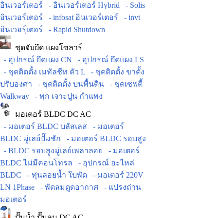
อินเวอร์เตอร์
- อินเวอร์เตอร์ Hybrid
- Solis
อินเวอร์เตอร์
- infosat อินเวอร์เตอร์
- invt
อินเวอร์ฺเตอร์
- Rapid Shutdown
ชุดจับยึด แผงโซลาร์
- อุปกรณ์ ยึดแผง CN
- อุปกรณ์ ยึดแผง LS
- ชุดติดตั้ง เมทัลชีท ตัว L
- ชุดติดตั้ง ขาตั้ง
ปรับองศา
- ชุดติดตั้ง บนพื้นดิน
- ชุดเซฟตี้
Walkway
- พุก เจาะปูน กำแพง
มอเตอร์ BLDC DC AC
- มอเตอร์ BLDC บลัสเลส
- มอเตอร์
BLDC มู่เลย์ปั๊มชัก
- มอเตอร์ BLDC รอบสูง
- BLDC รอบสูงมู่เลย์เพลาลอย
- มอเตอร์
BLDC ไม่มีคอนโทรล
- อุปกรณ์ อะไหล่
BLDC
- ทุ่นลอยน้ำ ใบพัด
- มอเตอร์ 220V
LN 1Phase
- พัดลมดูดอากาศ
- แปรงถ่าน
มอเตอร์
ปั๊มน้ำ ปั๊มลม DC AC