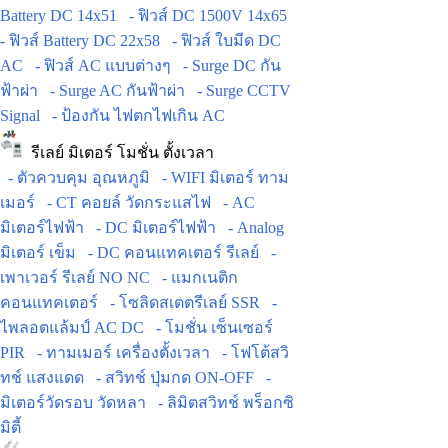
Battery DC 14x51
- ฟิวส์ DC 1500V 14x65
- ฟิวส์ Battery DC 22x58
- ฟิวส์ ใบมีด DC
AC
- ฟิวส์ AC แบบต่างๆ
- Surge DC กัน
ฟ้าผ่า
- Surge AC กันฟ้าผ่า
- Surge CCTV
Signal
- ป้องกัน ไฟตกไฟเกิน AC
รีเลย์ มิเตอร์ โมชั่น ตั้งเวลา
- ตัวควบคุม อุณหภูมิ
- WIFI มิเตอร์ ทาม
เมอร์
- CT คอยล์ วัดกระแสไฟ
- AC
มิเตอร์ไฟฟ้า
- DC มิเตอร์ไฟฟ้า
- Analog
มิเตอร์ เข็ม
- DC คอนแทคเตอร์ รีเลย์
-
เพาเวอร์ รีเลย์ NO NC
- แมกเนติก
คอนแทคเตอร์
- โซลิดสเตตรีเลย์ SSR
-
ไพลอตแล้มป์ AC DC
- โมชั่น เซ็นเซอร์
PIR
- ทามเมอร์ เครื่องตั้งเวลา
- โฟโต้สวิ
ทช์ แสงแดด
- สวิทช์ ปุ่มกด ON-OFF
-
มิเตอร์วัดรอบ วัดหลา
- ลิมิตสวิทช์ พร็อกซิ
มิตี้