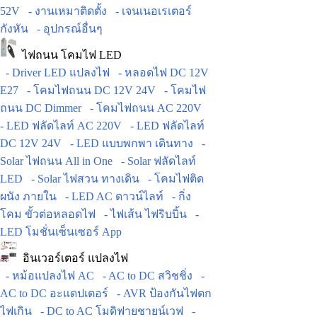
52V
- งานเหมาติดตั้ง
- เจนเนอเรเตอร์
กังหัน
- อุปกรณ์อื่นๆ
ไฟถนน โคมไฟ LED
- Driver LED แปลงไฟ
- หลอดไฟ DC 12V
E27
- โคมไฟถนน DC 12V 24V
- โคมไฟ
ถนน DC Dimmer
- โคมไฟถนน AC 220V
- LED ฟลัดไลท์ AC 220V
- LED ฟลัดไลท์
DC 12V 24V
- LED แบบพกพา เดินทาง
-
Solar ไฟถนน All in One
- Solar ฟลัดไลท์
LED
- Solar ไฟสวน ทางเดิน
- โคมไฟติด
ผนัง ภายใน
- LED AC ดาวน์ไลท์
- กิ่ง
โคม ขั้วต่อหลอดไฟ
- ไฟเส้น ไฟริบบิ้น
-
LED โมชั่นเซ็นเซอร์ App
อินเวอร์เตอร์ แปลงไฟ
- หม้อแปลงไฟ AC
- AC to DC สวิชชิ่ง
-
AC to DC อะแดปเตอร์
- AVR ป้องกันไฟตก
ไฟเกิน
- DC to AC โมดิฟายชายน์เวฟ
-