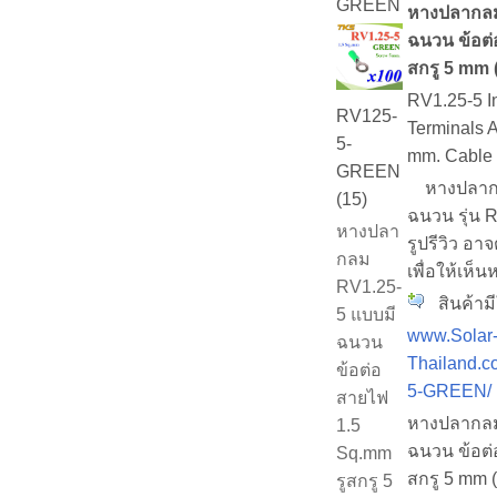
GREEN
หางปลากลม
ฉนวน ข้อต่
สกรู 5 mm (ส
RV1.25-5 I
RV125-
Terminals 
5-
mm. Cable
GREEN
หางปลากลม
(15)
ฉนวน รุ่น 
หางปลา
รูปรีวิว อา
กลม
เพื่อให้เห็
RV1.25-
สินค้ามี
5 แบบมี
www.Solar
ฉนวน
Thailand.c
ข้อต่อ
5-GREEN/
สายไฟ
หางปลากลม
1.5
ฉนวน ข้อต่
Sq.mm
สกรู 5 mm (ส
รูสกรู 5