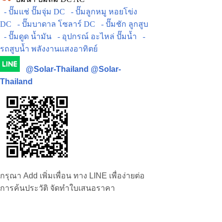
- ปั๊มแช่ ปั๊มจุ่ม DC
- ปั๊มลูกหมู หอยโข่ง
DC
- ปั๊มบาดาล โซลาร์ DC
- ปั๊มชัก ลูกสูบ
- ปั๊มดูด น้ำมัน
- อุปกรณ์ อะไหล่ ปั๊มน้ำ
-
รถสูบน้ำ พลังงานแสงอาทิตย์
@Solar-Thailand
@Solar-
Thailand
กรุณา Add เพิ่มเพื่อน ทาง LINE เพื่อง่ายต่อ
การค้นประวัติ จัดทำใบเสนอราคา