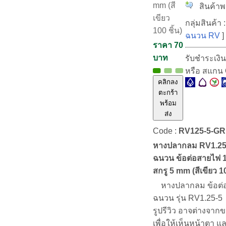
mm (สี
สินค้าพร
เขียว
กลุ่มสินค้า 
100 ชิ้น)
ฉนวน RV
]
ราคา 70
บาท
รับชำระเงิ
หรือ สแกน
คลิกลง
ตะกร้า
พร้อม
ส่ง
Code :
RV125-5-G
หางปลากลม RV1.25
ฉนวน ข้อต่อสายไฟ 1
สกรู 5 mm (สีเขียว 10
หางปลากลม ข้อต่อ
ฉนวน รุ่น RV1.25-5
รูปรีวิว อาจต่างจาก
เพื่อให้เห็นหน้าตา แ