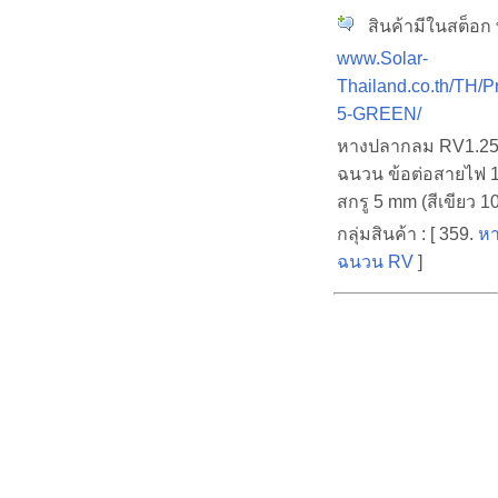
สินค้ามีในสต็อก พ
www.Solar-
Thailand.co.th/TH/
5-GREEN/
หางปลากลม RV1.25
ฉนวน ข้อต่อสายไฟ 1
สกรู 5 mm (สีเขียว 10
กลุ่มสินค้า : [ 359.
หา
ฉนวน RV
]