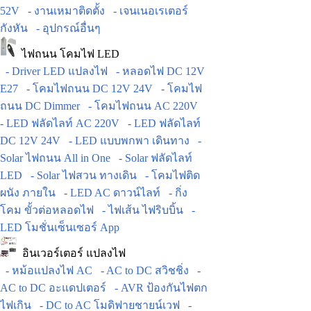
52V
- งานเหมาติดตั้ง
- เจนเนอเรเตอร์
กังหัน
- อุปกรณ์อื่นๆ
ไฟถนน โคมไฟ LED
- Driver LED แปลงไฟ
- หลอดไฟ DC 12V
E27
- โคมไฟถนน DC 12V 24V
- โคมไฟ
ถนน DC Dimmer
- โคมไฟถนน AC 220V
- LED ฟลัดไลท์ AC 220V
- LED ฟลัดไลท์
DC 12V 24V
- LED แบบพกพา เดินทาง
-
Solar ไฟถนน All in One
- Solar ฟลัดไลท์
LED
- Solar ไฟสวน ทางเดิน
- โคมไฟติด
ผนัง ภายใน
- LED AC ดาวน์ไลท์
- กิ่ง
โคม ขั้วต่อหลอดไฟ
- ไฟเส้น ไฟริบบิ้น
-
LED โมชั่นเซ็นเซอร์ App
อินเวอร์เตอร์ แปลงไฟ
- หม้อแปลงไฟ AC
- AC to DC สวิชชิ่ง
-
AC to DC อะแดปเตอร์
- AVR ป้องกันไฟตก
ไฟเกิน
- DC to AC โมดิฟายชายน์เวฟ
-