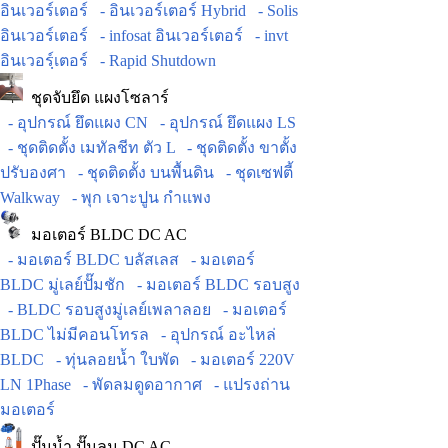
อินเวอร์เตอร์
- อินเวอร์เตอร์ Hybrid
- Solis
อินเวอร์เตอร์
- infosat อินเวอร์เตอร์
- invt
อินเวอร์ฺเตอร์
- Rapid Shutdown
ชุดจับยึด แผงโซลาร์
- อุปกรณ์ ยึดแผง CN
- อุปกรณ์ ยึดแผง LS
- ชุดติดตั้ง เมทัลชีท ตัว L
- ชุดติดตั้ง ขาตั้ง
ปรับองศา
- ชุดติดตั้ง บนพื้นดิน
- ชุดเซฟตี้
Walkway
- พุก เจาะปูน กำแพง
มอเตอร์ BLDC DC AC
- มอเตอร์ BLDC บลัสเลส
- มอเตอร์
BLDC มู่เลย์ปั๊มชัก
- มอเตอร์ BLDC รอบสูง
- BLDC รอบสูงมู่เลย์เพลาลอย
- มอเตอร์
BLDC ไม่มีคอนโทรล
- อุปกรณ์ อะไหล่
BLDC
- ทุ่นลอยน้ำ ใบพัด
- มอเตอร์ 220V
LN 1Phase
- พัดลมดูดอากาศ
- แปรงถ่าน
มอเตอร์
ปั๊มน้ำ ปั๊มลม DC AC