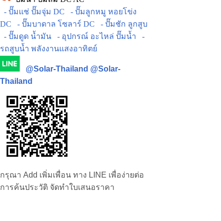
- ปั๊มแช่ ปั๊มจุ่ม DC
- ปั๊มลูกหมู หอยโข่ง
DC
- ปั๊มบาดาล โซลาร์ DC
- ปั๊มชัก ลูกสูบ
- ปั๊มดูด น้ำมัน
- อุปกรณ์ อะไหล่ ปั๊มน้ำ
-
รถสูบน้ำ พลังงานแสงอาทิตย์
@Solar-Thailand
@Solar-
Thailand
กรุณา Add เพิ่มเพื่อน ทาง LINE เพื่อง่ายต่อ
การค้นประวัติ จัดทำใบเสนอราคา