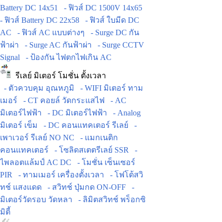
Battery DC 14x51
- ฟิวส์ DC 1500V 14x65
- ฟิวส์ Battery DC 22x58
- ฟิวส์ ใบมีด DC
AC
- ฟิวส์ AC แบบต่างๆ
- Surge DC กัน
ฟ้าผ่า
- Surge AC กันฟ้าผ่า
- Surge CCTV
Signal
- ป้องกัน ไฟตกไฟเกิน AC
รีเลย์ มิเตอร์ โมชั่น ตั้งเวลา
- ตัวควบคุม อุณหภูมิ
- WIFI มิเตอร์ ทาม
เมอร์
- CT คอยล์ วัดกระแสไฟ
- AC
มิเตอร์ไฟฟ้า
- DC มิเตอร์ไฟฟ้า
- Analog
มิเตอร์ เข็ม
- DC คอนแทคเตอร์ รีเลย์
-
เพาเวอร์ รีเลย์ NO NC
- แมกเนติก
คอนแทคเตอร์
- โซลิดสเตตรีเลย์ SSR
-
ไพลอตแล้มป์ AC DC
- โมชั่น เซ็นเซอร์
PIR
- ทามเมอร์ เครื่องตั้งเวลา
- โฟโต้สวิ
ทช์ แสงแดด
- สวิทช์ ปุ่มกด ON-OFF
-
มิเตอร์วัดรอบ วัดหลา
- ลิมิตสวิทช์ พร็อกซิ
มิตี้