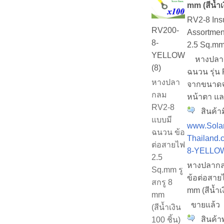
mm (สีน้ำเง
RV2-8 Ins
RV200-
Assortmen
8-
2.5 Sq.m
YELLOW
หางปลากล
(8)
ฉนวน รุ่น 
หางปลา
จากขนาดจริ
กลม
หน้าตา แล
RV2-8
สินค้าม
แบบมี
www.Solar
ฉนวน ข้อ
Thailand.
ต่อสายไฟ
8-YELLO
2.5
หางปลากล
Sq.mm รู
ข้อต่อสาย
สกรู 8
mm (สีน้ำเง
mm
ขายแล้ว
(สีน้ำเงิน
สินค้าพ
100 ชิ้น)