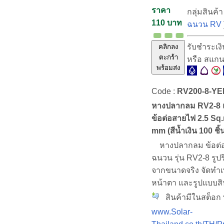
ราคา
กลุ่มสินค้า
110 บาท
ฉนวน RV
รับชำระเง
คลิกลง
ตะกร้า
หรือ สแก
พร้อมส่ง
Code :
RV200-8-Y
หางปลากลม RV2-8 
ข้อต่อสายไฟ 2.5 Sq.
mm (สีน้ำเงิน 100 ชิ้
หางปลากลม ข้อต่อ
ฉนวน รุ่น RV2-8 รูปร
จากขนาดจริง จัดทำเพื
หน้าตา และรูปแบบสิ
สินค้ามีในสต็อก พ
www.Solar-