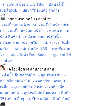
- รางปีกนก ข้อต่อ UK TBR
- บัสบาร์ จั๊ม
เปอร์ MCB
- บัสบาร์ทองแดง ลูกถ้วย
กล่องเบรกเกอร์ อุปกรณ์ไฟ
- เคเบิ้ลแกลนด์ PG M
- เคเบิ้ลไทร์ สายรัด
CT
- เคเบิ้ล มาร์คเกอร์ EC
- ท่อหด ความ
ร้อน ฮีทซิงค์
- กล่องเบรกเกอร์ กันน้ำ
-
กล่องเบรกเกอร์ ภายใน
- กล่องวงจร กันน้ำ
ฝาใส
- กล่องพักสายไฟ ABS
- เทปพันสาย
ไฟ
- กล่องกันน้ำ Push Button
- อุปกรณ์ ไฟ
ฟ้าอื่นๆ
เครื่องมือช่าง สำนักงาน สวน
- คีมย้ำ คีมตัดสายไฟ
- ชุดประแจขัน
-
ตระกร้อ สอยผลไม้
- ดอกสว่าน เจาะปูน
เหล็ก
- อุปกรณ์สำหรับรถ
- เจลล้างมือ
แอลกอฮอล์
- อุปกรณ์ ดักจับแมลง
- สินค้า
ใช้ในบ้าน อื่นๆ
- ถุงไปรษณีย์
- สินค้าใหม่