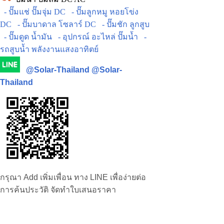
- ปั๊มแช่ ปั๊มจุ่ม DC
- ปั๊มลูกหมู หอยโข่ง
DC
- ปั๊มบาดาล โซลาร์ DC
- ปั๊มชัก ลูกสูบ
- ปั๊มดูด น้ำมัน
- อุปกรณ์ อะไหล่ ปั๊มน้ำ
-
รถสูบน้ำ พลังงานแสงอาทิตย์
@Solar-Thailand
@Solar-
Thailand
กรุณา Add เพิ่มเพื่อน ทาง LINE เพื่อง่ายต่อ
การค้นประวัติ จัดทำใบเสนอราคา