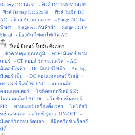
Battery DC 14x51
- ฟิวส์ DC 1500V 14x65
- ฟิวส์ Battery DC 22x58
- ฟิวส์ ใบมีด DC
AC
- ฟิวส์ AC แบบต่างๆ
- Surge DC กัน
ฟ้าผ่า
- Surge AC กันฟ้าผ่า
- Surge CCTV
Signal
- ป้องกัน ไฟตกไฟเกิน AC
รีเลย์ มิเตอร์ โมชั่น ตั้งเวลา
- ตัวควบคุม อุณหภูมิ
- WIFI มิเตอร์ ทาม
เมอร์
- CT คอยล์ วัดกระแสไฟ
- AC
มิเตอร์ไฟฟ้า
- DC มิเตอร์ไฟฟ้า
- Analog
มิเตอร์ เข็ม
- DC คอนแทคเตอร์ รีเลย์
-
เพาเวอร์ รีเลย์ NO NC
- แมกเนติก
คอนแทคเตอร์
- โซลิดสเตตรีเลย์ SSR
-
ไพลอตแล้มป์ AC DC
- โมชั่น เซ็นเซอร์
PIR
- ทามเมอร์ เครื่องตั้งเวลา
- โฟโต้สวิ
ทช์ แสงแดด
- สวิทช์ ปุ่มกด ON-OFF
-
มิเตอร์วัดรอบ วัดหลา
- ลิมิตสวิทช์ พร็อกซิ
มิตี้