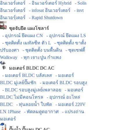
อินเวอร์เตอร์
- อินเวอร์เตอร์ Hybrid
- Solis
อินเวอร์เตอร์
- infosat อินเวอร์เตอร์
- invt
อินเวอร์ฺเตอร์
- Rapid Shutdown
ชุดจับยึด แผงโซลาร์
- อุปกรณ์ ยึดแผง CN
- อุปกรณ์ ยึดแผง LS
- ชุดติดตั้ง เมทัลชีท ตัว L
- ชุดติดตั้ง ขาตั้ง
ปรับองศา
- ชุดติดตั้ง บนพื้นดิน
- ชุดเซฟตี้
Walkway
- พุก เจาะปูน กำแพง
มอเตอร์ BLDC DC AC
- มอเตอร์ BLDC บลัสเลส
- มอเตอร์
BLDC มู่เลย์ปั๊มชัก
- มอเตอร์ BLDC รอบสูง
- BLDC รอบสูงมู่เลย์เพลาลอย
- มอเตอร์
BLDC ไม่มีคอนโทรล
- อุปกรณ์ อะไหล่
BLDC
- ทุ่นลอยน้ำ ใบพัด
- มอเตอร์ 220V
LN 1Phase
- พัดลมดูดอากาศ
- แปรงถ่าน
มอเตอร์
ปั๊มน้ำ ปั๊มลม DC AC