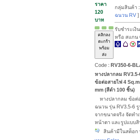
ราคา
กลุ่มสินค้า 
120
ฉนวน RV
]
บาท
รับชำระเงิ
คลิกลง
หรือ สแกน
ตะกร้า
พร้อม
ส่ง
Code :
RV350-6-B
หางปลากลม RV3.5-
ข้อต่อสายไฟ 4 Sq.mm
mm (สีดำ 100 ชิ้น)
หางปลากลม ข้อต่อ
ฉนวน รุ่น RV3.5-6 รู
จากขนาดจริง จัดทำเพื
หน้าตา และรูปแบบสิ
สินค้ามีในสต็อก พ