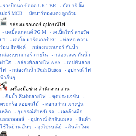
- รางปีกนก ข้อต่อ UK TBR
- บัสบาร์ จั๊ม
เปอร์ MCB
- บัสบาร์ทองแดง ลูกถ้วย
กล่องเบรกเกอร์ อุปกรณ์ไฟ
- เคเบิ้ลแกลนด์ PG M
- เคเบิ้ลไทร์ สายรัด
CT
- เคเบิ้ล มาร์คเกอร์ EC
- ท่อหด ความ
ร้อน ฮีทซิงค์
- กล่องเบรกเกอร์ กันน้ำ
-
กล่องเบรกเกอร์ ภายใน
- กล่องวงจร กันน้ำ
ฝาใส
- กล่องพักสายไฟ ABS
- เทปพันสาย
ไฟ
- กล่องกันน้ำ Push Button
- อุปกรณ์ ไฟ
ฟ้าอื่นๆ
เครื่องมือช่าง สำนักงาน สวน
- คีมย้ำ คีมตัดสายไฟ
- ชุดประแจขัน
-
ตระกร้อ สอยผลไม้
- ดอกสว่าน เจาะปูน
เหล็ก
- อุปกรณ์สำหรับรถ
- เจลล้างมือ
แอลกอฮอล์
- อุปกรณ์ ดักจับแมลง
- สินค้า
ใช้ในบ้าน อื่นๆ
- ถุงไปรษณีย์
- สินค้าใหม่