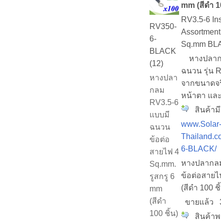
mm (สีดำ 10
RV3.5-6 In
RV350-
Assortment
6-
Sq.mm BL
BLACK
หางปลากลม
(12)
ฉนวน รุ่น R
หางปลา
จากขนาดจริง
กลม
หน้าตา และ
RV3.5-6
สินค้ามี
แบบมี
www.Solar
ฉนวน
Thailand.c
ข้อต่อ
6-BLACK/
สายไฟ 4
หางปลากลม
Sq.mm.
ข้อต่อสายไ
รูสกรู 6
(สีดำ 100 ชิ
mm
(สีดำ
ขายแล้ว
100 ชิ้น)
สินค้าพร