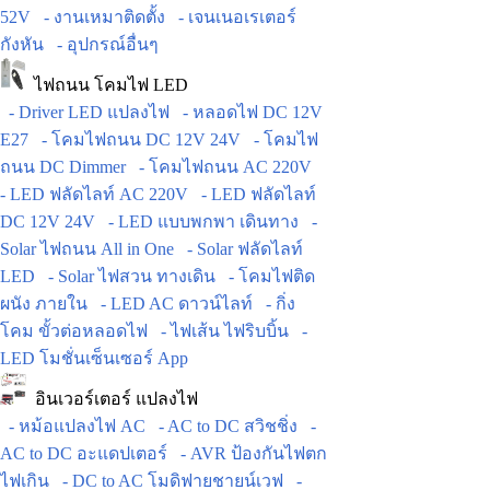
52V
- งานเหมาติดตั้ง
- เจนเนอเรเตอร์
กังหัน
- อุปกรณ์อื่นๆ
ไฟถนน โคมไฟ LED
- Driver LED แปลงไฟ
- หลอดไฟ DC 12V
E27
- โคมไฟถนน DC 12V 24V
- โคมไฟ
ถนน DC Dimmer
- โคมไฟถนน AC 220V
- LED ฟลัดไลท์ AC 220V
- LED ฟลัดไลท์
DC 12V 24V
- LED แบบพกพา เดินทาง
-
Solar ไฟถนน All in One
- Solar ฟลัดไลท์
LED
- Solar ไฟสวน ทางเดิน
- โคมไฟติด
ผนัง ภายใน
- LED AC ดาวน์ไลท์
- กิ่ง
โคม ขั้วต่อหลอดไฟ
- ไฟเส้น ไฟริบบิ้น
-
LED โมชั่นเซ็นเซอร์ App
อินเวอร์เตอร์ แปลงไฟ
- หม้อแปลงไฟ AC
- AC to DC สวิชชิ่ง
-
AC to DC อะแดปเตอร์
- AVR ป้องกันไฟตก
ไฟเกิน
- DC to AC โมดิฟายชายน์เวฟ
-