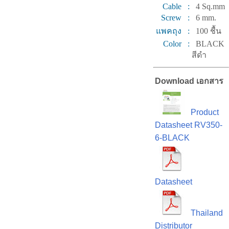
Cable :
4 Sq.mm
Screw :
6 mm.
แพคถุง :
100 ชื้น
Color :
BLACK
สีดำ
Download เอกสาร
Product
Datasheet RV350-
6-BLACK
Datasheet
Thailand
Distributor