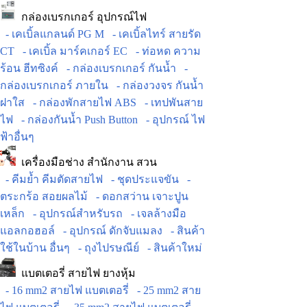
กล่องเบรกเกอร์ อุปกรณ์ไฟ
- เคเบิ้ลแกลนด์ PG M
- เคเบิ้ลไทร์ สายรัด
CT
- เคเบิ้ล มาร์คเกอร์ EC
- ท่อหด ความ
ร้อน ฮีทซิงค์
- กล่องเบรกเกอร์ กันน้ำ
-
กล่องเบรกเกอร์ ภายใน
- กล่องวงจร กันน้ำ
ฝาใส
- กล่องพักสายไฟ ABS
- เทปพันสาย
ไฟ
- กล่องกันน้ำ Push Button
- อุปกรณ์ ไฟ
ฟ้าอื่นๆ
เครื่องมือช่าง สำนักงาน สวน
- คีมย้ำ คีมตัดสายไฟ
- ชุดประแจขัน
-
ตระกร้อ สอยผลไม้
- ดอกสว่าน เจาะปูน
เหล็ก
- อุปกรณ์สำหรับรถ
- เจลล้างมือ
แอลกอฮอล์
- อุปกรณ์ ดักจับแมลง
- สินค้า
ใช้ในบ้าน อื่นๆ
- ถุงไปรษณีย์
- สินค้าใหม่
แบตเตอรี่ สายไฟ ยางหุ้ม
- 16 mm2 สายไฟ แบตเตอรี่
- 25 mm2 สาย