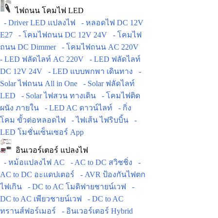
ไฟถนน โคมไฟ LED
- Driver LED แปลงไฟ
- หลอดไฟ DC 12V
E27
- โคมไฟถนน DC 12V 24V
- โคมไฟ
ถนน DC Dimmer
- โคมไฟถนน AC 220V
- LED ฟลัดไลท์ AC 220V
- LED ฟลัดไลท์
DC 12V 24V
- LED แบบพกพา เดินทาง
-
Solar ไฟถนน All in One
- Solar ฟลัดไลท์
LED
- Solar ไฟสวน ทางเดิน
- โคมไฟติด
ผนัง ภายใน
- LED AC ดาวน์ไลท์
- กิ่ง
โคม ขั้วต่อหลอดไฟ
- ไฟเส้น ไฟริบบิ้น
-
LED โมชั่นเซ็นเซอร์ App
อินเวอร์เตอร์ แปลงไฟ
- หม้อแปลงไฟ AC
- AC to DC สวิชชิ่ง
-
AC to DC อะแดปเตอร์
- AVR ป้องกันไฟตก
ไฟเกิน
- DC to AC โมดิฟายชายน์เวฟ
-
DC to AC เพียวชายน์เวฟ
- DC to AC
ทรานส์ฟอร์เมอร์
- อินเวอร์เตอร์ Hybrid