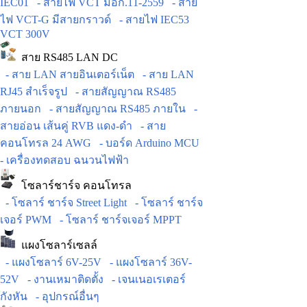
IEC01
- สายไฟ VCT มอก.11-2559
- สาย
ไฟ VCT-G มีสายกราวด์
- สายไฟ IEC53
VCT 300V
สาย RS485 LAN DC
- สาย LAN สายอินเตอร์เน็ต
- สาย LAN
RJ45 สำเร็จรูป
- สายสัญญาณ RS485
ภายนอก
- สายสัญญาณ RS485 ภายใน
-
สายอ่อน เส้นคู่ RVB แดง-ดำ
- สาย
คอนโทรล 24 AWG
- บอร์ด Arduino MCU
- เครื่องทดสอบ ฉนวนไฟฟ้า
โซลาร์ชาร์จ คอนโทรล
- โซลาร์ ชาร์จ Street Light
- โซลาร์ ชาร์จ
เจอร์ PWM
- โซลาร์ ชาร์จเจอร์ MPPT
แผงโซลาร์เซลล์
- แผงโซลาร์ 6V-25V
- แผงโซลาร์ 36V-
52V
- งานเหมาติดตั้ง
- เจนเนอเรเตอร์
กังหัน
- อุปกรณ์อื่นๆ