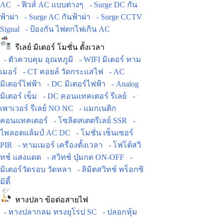
AC
- ฟิวส์ AC แบบต่างๆ
- Surge DC กัน
ฟ้าผ่า
- Surge AC กันฟ้าผ่า
- Surge CCTV
Signal
- ป้องกัน ไฟตกไฟเกิน AC
รีเลย์ มิเตอร์ โมชั่น ตั้งเวลา
- ตัวควบคุม อุณหภูมิ
- WIFI มิเตอร์ ทาม
เมอร์
- CT คอยล์ วัดกระแสไฟ
- AC
มิเตอร์ไฟฟ้า
- DC มิเตอร์ไฟฟ้า
- Analog
มิเตอร์ เข็ม
- DC คอนแทคเตอร์ รีเลย์
-
เพาเวอร์ รีเลย์ NO NC
- แมกเนติก
คอนแทคเตอร์
- โซลิดสเตตรีเลย์ SSR
-
ไพลอตแล้มป์ AC DC
- โมชั่น เซ็นเซอร์
PIR
- ทามเมอร์ เครื่องตั้งเวลา
- โฟโต้สวิ
ทช์ แสงแดด
- สวิทช์ ปุ่มกด ON-OFF
-
มิเตอร์วัดรอบ วัดหลา
- ลิมิตสวิทช์ พร็อกซิ
มิตี้
หางปลา ข้อต่อสายไฟ
- หางปลากลม ทรงยุโรป SC
- ปลอกหุ้ม