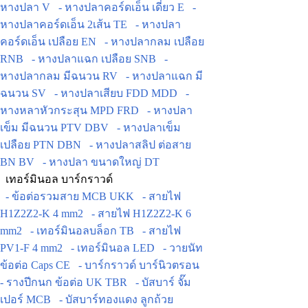
หางปลา V
- หางปลาคอร์ดเอ็น เดี่ยว E
-
หางปลาคอร์ดเอ็น 2เส้น TE
- หางปลา
คอร์ดเอ็น เปลือย EN
- หางปลากลม เปลือย
RNB
- หางปลาแฉก เปลือย SNB
-
หางปลากลม มีฉนวน RV
- หางปลาแฉก มี
ฉนวน SV
- หางปลาเสียบ FDD MDD
-
หางหลาหัวกระสุน MPD FRD
- หางปลา
เข็ม มีฉนวน PTV DBV
- หางปลาเข็ม
เปลือย PTN DBN
- หางปลาสลิป ต่อสาย
BN BV
- หางปลา ขนาดใหญ่ DT
เทอร์มินอล บาร์กราวด์
- ข้อต่อรวมสาย MCB UKK
- สายไฟ
H1Z2Z2-K 4 mm2
- สายไฟ H1Z2Z2-K 6
mm2
- เทอร์มินอลบล็อก TB
- สายไฟ
PV1-F 4 mm2
- เทอร์มินอล LED
- วายนัท
ข้อต่อ Caps CE
- บาร์กราวด์ บาร์นิวตรอน
- รางปีกนก ข้อต่อ UK TBR
- บัสบาร์ จั๊ม
เปอร์ MCB
- บัสบาร์ทองแดง ลูกถ้วย