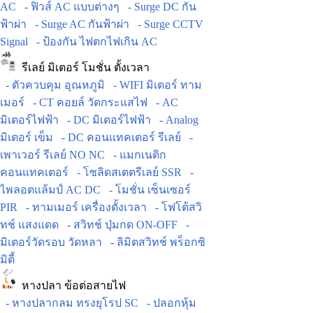
AC
- ฟิวส์ AC แบบต่างๆ
- Surge DC กัน
ฟ้าผ่า
- Surge AC กันฟ้าผ่า
- Surge CCTV
Signal
- ป้องกัน ไฟตกไฟเกิน AC
รีเลย์ มิเตอร์ โมชั่น ตั้งเวลา
- ตัวควบคุม อุณหภูมิ
- WIFI มิเตอร์ ทาม
เมอร์
- CT คอยล์ วัดกระแสไฟ
- AC
มิเตอร์ไฟฟ้า
- DC มิเตอร์ไฟฟ้า
- Analog
มิเตอร์ เข็ม
- DC คอนแทคเตอร์ รีเลย์
-
เพาเวอร์ รีเลย์ NO NC
- แมกเนติก
คอนแทคเตอร์
- โซลิดสเตตรีเลย์ SSR
-
ไพลอตแล้มป์ AC DC
- โมชั่น เซ็นเซอร์
PIR
- ทามเมอร์ เครื่องตั้งเวลา
- โฟโต้สวิ
ทช์ แสงแดด
- สวิทช์ ปุ่มกด ON-OFF
-
มิเตอร์วัดรอบ วัดหลา
- ลิมิตสวิทช์ พร็อกซิ
มิตี้
หางปลา ข้อต่อสายไฟ
- หางปลากลม ทรงยุโรป SC
- ปลอกหุ้ม