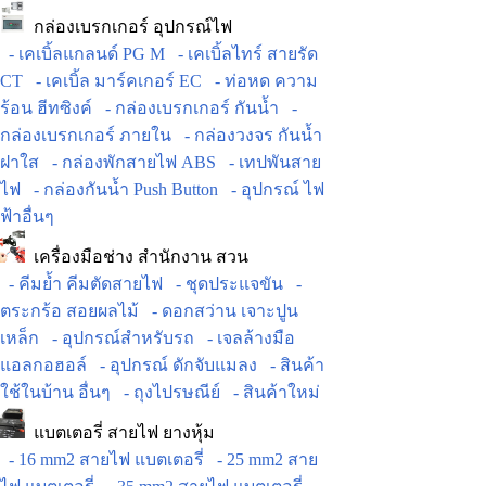
กล่องเบรกเกอร์ อุปกรณ์ไฟ
- เคเบิ้ลแกลนด์ PG M
- เคเบิ้ลไทร์ สายรัด
CT
- เคเบิ้ล มาร์คเกอร์ EC
- ท่อหด ความ
ร้อน ฮีทซิงค์
- กล่องเบรกเกอร์ กันน้ำ
-
กล่องเบรกเกอร์ ภายใน
- กล่องวงจร กันน้ำ
ฝาใส
- กล่องพักสายไฟ ABS
- เทปพันสาย
ไฟ
- กล่องกันน้ำ Push Button
- อุปกรณ์ ไฟ
ฟ้าอื่นๆ
เครื่องมือช่าง สำนักงาน สวน
- คีมย้ำ คีมตัดสายไฟ
- ชุดประแจขัน
-
ตระกร้อ สอยผลไม้
- ดอกสว่าน เจาะปูน
เหล็ก
- อุปกรณ์สำหรับรถ
- เจลล้างมือ
แอลกอฮอล์
- อุปกรณ์ ดักจับแมลง
- สินค้า
ใช้ในบ้าน อื่นๆ
- ถุงไปรษณีย์
- สินค้าใหม่
แบตเตอรี่ สายไฟ ยางหุ้ม
- 16 mm2 สายไฟ แบตเตอรี่
- 25 mm2 สาย