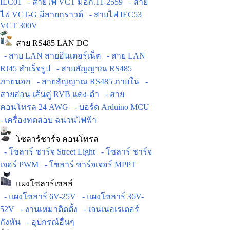
IEC01
- สายไฟ VCT มอก.11-2559
- สาย
ไฟ VCT-G มีสายกราวด์
- สายไฟ IEC53
VCT 300V
สาย RS485 LAN DC
- สาย LAN สายอินเตอร์เน็ต
- สาย LAN
RJ45 สำเร็จรูป
- สายสัญญาณ RS485
ภายนอก
- สายสัญญาณ RS485 ภายใน
-
สายอ่อน เส้นคู่ RVB แดง-ดำ
- สาย
คอนโทรล 24 AWG
- บอร์ด Arduino MCU
- เครื่องทดสอบ ฉนวนไฟฟ้า
โซลาร์ชาร์จ คอนโทรล
- โซลาร์ ชาร์จ Street Light
- โซลาร์ ชาร์จ
เจอร์ PWM
- โซลาร์ ชาร์จเจอร์ MPPT
แผงโซลาร์เซลล์
- แผงโซลาร์ 6V-25V
- แผงโซลาร์ 36V-
52V
- งานเหมาติดตั้ง
- เจนเนอเรเตอร์
กังหัน
- อุปกรณ์อื่นๆ