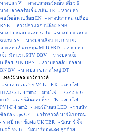
หางปลา V
- หางปลาคอร์ดเอ็น เดี่ยว E
-
หางปลาคอร์ดเอ็น 2เส้น TE
- หางปลา
คอร์ดเอ็น เปลือย EN
- หางปลากลม เปลือย
RNB
- หางปลาแฉก เปลือย SNB
-
หางปลากลม มีฉนวน RV
- หางปลาแฉก มี
ฉนวน SV
- หางปลาเสียบ FDD MDD
-
หางหลาหัวกระสุน MPD FRD
- หางปลา
เข็ม มีฉนวน PTV DBV
- หางปลาเข็ม
เปลือย PTN DBN
- หางปลาสลิป ต่อสาย
BN BV
- หางปลา ขนาดใหญ่ DT
เทอร์มินอล บาร์กราวด์
- ข้อต่อรวมสาย MCB UKK
- สายไฟ
H1Z2Z2-K 4 mm2
- สายไฟ H1Z2Z2-K 6
mm2
- เทอร์มินอลบล็อก TB
- สายไฟ
PV1-F 4 mm2
- เทอร์มินอล LED
- วายนัท
ข้อต่อ Caps CE
- บาร์กราวด์ บาร์นิวตรอน
- รางปีกนก ข้อต่อ UK TBR
- บัสบาร์ จั๊ม
เปอร์ MCB
- บัสบาร์ทองแดง ลูกถ้วย