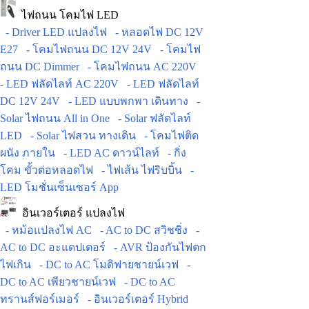
ไฟถนน โคมไฟ LED
- Driver LED แปลงไฟ
- หลอดไฟ DC 12V
E27
- โคมไฟถนน DC 12V 24V
- โคมไฟ
ถนน DC Dimmer
- โคมไฟถนน AC 220V
- LED ฟลัดไลท์ AC 220V
- LED ฟลัดไลท์
DC 12V 24V
- LED แบบพกพา เดินทาง
-
Solar ไฟถนน All in One
- Solar ฟลัดไลท์
LED
- Solar ไฟสวน ทางเดิน
- โคมไฟติด
ผนัง ภายใน
- LED AC ดาวน์ไลท์
- กิ่ง
โคม ขั้วต่อหลอดไฟ
- ไฟเส้น ไฟริบบิ้น
-
LED โมชั่นเซ็นเซอร์ App
อินเวอร์เตอร์ แปลงไฟ
- หม้อแปลงไฟ AC
- AC to DC สวิชชิ่ง
-
AC to DC อะแดปเตอร์
- AVR ป้องกันไฟตก
ไฟเกิน
- DC to AC โมดิฟายชายน์เวฟ
-
DC to AC เพียวชายน์เวฟ
- DC to AC
ทรานส์ฟอร์เมอร์
- อินเวอร์เตอร์ Hybrid