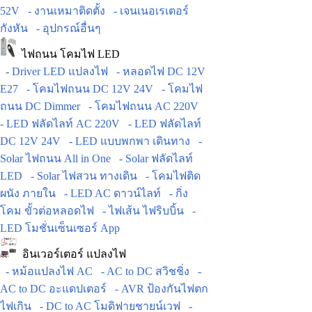
52V
- งานเหมาติดตั้ง
- เจนเนอเรเตอร์
กังหัน
- อุปกรณ์อื่นๆ
ไฟถนน โคมไฟ LED
- Driver LED แปลงไฟ
- หลอดไฟ DC 12V
E27
- โคมไฟถนน DC 12V 24V
- โคมไฟ
ถนน DC Dimmer
- โคมไฟถนน AC 220V
- LED ฟลัดไลท์ AC 220V
- LED ฟลัดไลท์
DC 12V 24V
- LED แบบพกพา เดินทาง
-
Solar ไฟถนน All in One
- Solar ฟลัดไลท์
LED
- Solar ไฟสวน ทางเดิน
- โคมไฟติด
ผนัง ภายใน
- LED AC ดาวน์ไลท์
- กิ่ง
โคม ขั้วต่อหลอดไฟ
- ไฟเส้น ไฟริบบิ้น
-
LED โมชั่นเซ็นเซอร์ App
อินเวอร์เตอร์ แปลงไฟ
- หม้อแปลงไฟ AC
- AC to DC สวิชชิ่ง
-
AC to DC อะแดปเตอร์
- AVR ป้องกันไฟตก
ไฟเกิน
- DC to AC โมดิฟายชายน์เวฟ
-