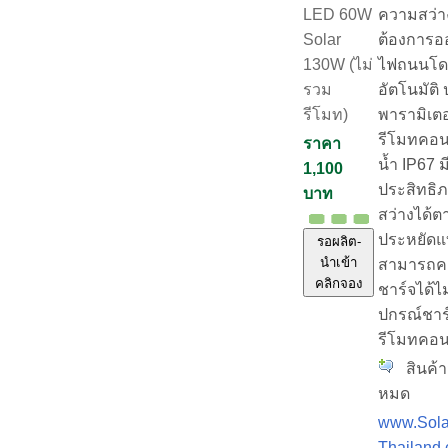
ความสว่าง
LED 60W
ต้องการอ
Solar
ไฟถนนโดย
130W (ไม่
อัตโนมัติ 
รวม
พารามิเตอ
รีโมท)
รีโมทคอน
ราคา
น้ำ IP67 
1,100
ประสิทธิ
บาท
สว่างได้ต
ประหยัดแบ
รอผลิต-
นำเข้า
สามารถค
คลิกจอง
ชาร์จได้ไ
ปกรณ์ชาร
รีโมทคอ
สินค้า
หมด
www.Sola
Thailand.