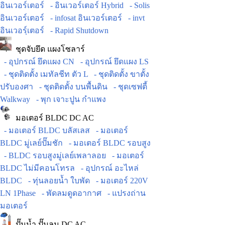
อินเวอร์เตอร์
- อินเวอร์เตอร์ Hybrid
- Solis
อินเวอร์เตอร์
- infosat อินเวอร์เตอร์
- invt
อินเวอร์ฺเตอร์
- Rapid Shutdown
ชุดจับยึด แผงโซลาร์
- อุปกรณ์ ยึดแผง CN
- อุปกรณ์ ยึดแผง LS
- ชุดติดตั้ง เมทัลชีท ตัว L
- ชุดติดตั้ง ขาตั้ง
ปรับองศา
- ชุดติดตั้ง บนพื้นดิน
- ชุดเซฟตี้
Walkway
- พุก เจาะปูน กำแพง
มอเตอร์ BLDC DC AC
- มอเตอร์ BLDC บลัสเลส
- มอเตอร์
BLDC มู่เลย์ปั๊มชัก
- มอเตอร์ BLDC รอบสูง
- BLDC รอบสูงมู่เลย์เพลาลอย
- มอเตอร์
BLDC ไม่มีคอนโทรล
- อุปกรณ์ อะไหล่
BLDC
- ทุ่นลอยน้ำ ใบพัด
- มอเตอร์ 220V
LN 1Phase
- พัดลมดูดอากาศ
- แปรงถ่าน
มอเตอร์
ปั๊มน้ำ ปั๊มลม DC AC