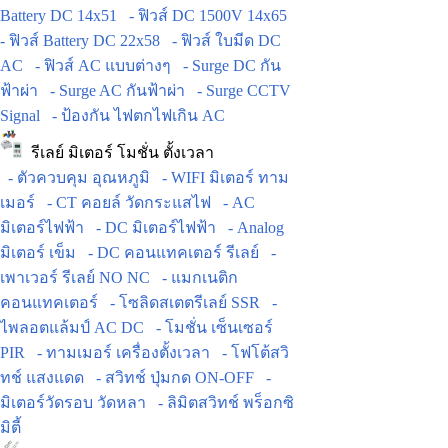
Battery DC 14x51
- ฟิวส์ DC 1500V 14x65
- ฟิวส์ Battery DC 22x58
- ฟิวส์ ใบมีด DC
AC
- ฟิวส์ AC แบบต่างๆ
- Surge DC กัน
ฟ้าผ่า
- Surge AC กันฟ้าผ่า
- Surge CCTV
Signal
- ป้องกัน ไฟตกไฟเกิน AC
รีเลย์ มิเตอร์ โมชั่น ตั้งเวลา
- ตัวควบคุม อุณหภูมิ
- WIFI มิเตอร์ ทาม
เมอร์
- CT คอยล์ วัดกระแสไฟ
- AC
มิเตอร์ไฟฟ้า
- DC มิเตอร์ไฟฟ้า
- Analog
มิเตอร์ เข็ม
- DC คอนแทคเตอร์ รีเลย์
-
เพาเวอร์ รีเลย์ NO NC
- แมกเนติก
คอนแทคเตอร์
- โซลิดสเตตรีเลย์ SSR
-
ไพลอตแล้มป์ AC DC
- โมชั่น เซ็นเซอร์
PIR
- ทามเมอร์ เครื่องตั้งเวลา
- โฟโต้สวิ
ทช์ แสงแดด
- สวิทช์ ปุ่มกด ON-OFF
-
มิเตอร์วัดรอบ วัดหลา
- ลิมิตสวิทช์ พร็อกซิ
มิตี้