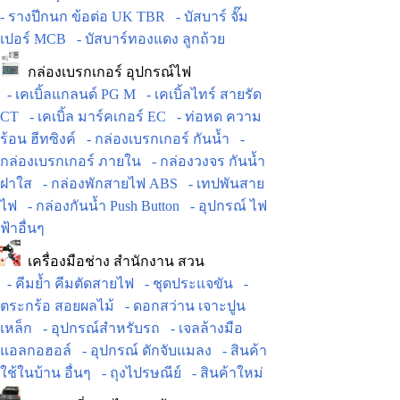
- รางปีกนก ข้อต่อ UK TBR
- บัสบาร์ จั๊ม
เปอร์ MCB
- บัสบาร์ทองแดง ลูกถ้วย
กล่องเบรกเกอร์ อุปกรณ์ไฟ
- เคเบิ้ลแกลนด์ PG M
- เคเบิ้ลไทร์ สายรัด
CT
- เคเบิ้ล มาร์คเกอร์ EC
- ท่อหด ความ
ร้อน ฮีทซิงค์
- กล่องเบรกเกอร์ กันน้ำ
-
กล่องเบรกเกอร์ ภายใน
- กล่องวงจร กันน้ำ
ฝาใส
- กล่องพักสายไฟ ABS
- เทปพันสาย
ไฟ
- กล่องกันน้ำ Push Button
- อุปกรณ์ ไฟ
ฟ้าอื่นๆ
เครื่องมือช่าง สำนักงาน สวน
- คีมย้ำ คีมตัดสายไฟ
- ชุดประแจขัน
-
ตระกร้อ สอยผลไม้
- ดอกสว่าน เจาะปูน
เหล็ก
- อุปกรณ์สำหรับรถ
- เจลล้างมือ
แอลกอฮอล์
- อุปกรณ์ ดักจับแมลง
- สินค้า
ใช้ในบ้าน อื่นๆ
- ถุงไปรษณีย์
- สินค้าใหม่