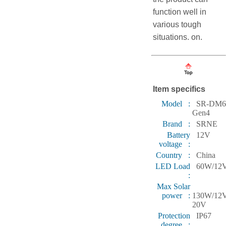
function well in
various tough
situations. on.
Item specifics
Model :
SR-DM6
Gen4
Brand :
SRNE
Battery
12V
voltage :
Country :
China
LED Load
60W/12
:
Max Solar
power :
130W/12V
20V
Protection
IP67
degree :