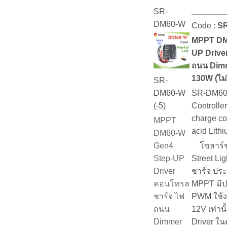
SR-
DM60-W
Code :
S
MPPT DM
UP Drive
ถนน Dim
130W (ไม
SR-
SR-DM60
DM60-W
Controller
(-5)
charge co
MPPT
acid Lithi
DM60-W
โซลาร์ช
Gen4
Street L
Step-UP
ชาร์จ ประ
Driver
MPPT มีป
คอนโทรล
PWM ใช้ง
ชาร์จ ไฟ
12V เท่านั
ถนน
Driver ใ
Dimmer