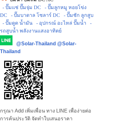
- ปั๊มแช่ ปั๊มจุ่ม DC
- ปั๊มลูกหมู หอยโข่ง
DC
- ปั๊มบาดาล โซลาร์ DC
- ปั๊มชัก ลูกสูบ
- ปั๊มดูด น้ำมัน
- อุปกรณ์ อะไหล่ ปั๊มน้ำ
-
รถสูบน้ำ พลังงานแสงอาทิตย์
@Solar-Thailand
@Solar-
Thailand
กรุณา Add เพิ่มเพื่อน ทาง LINE เพื่อง่ายต่อ
การค้นประวัติ จัดทำใบเสนอราคา