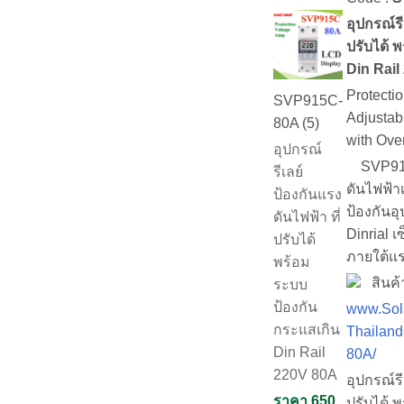
อุปกรณ์รี
ปรับได้ 
Din Rail
Protecti
SVP915C-
Adjustab
80A (5)
with Ove
อุปกรณ์
SVP915C
รีเลย์
ดันไฟฟ้าเ
ป้องกันแรง
ป้องกันอุ
ดันไฟฟ้า ที่
Dinrial 
ปรับได้
ภายใต้แร
พร้อม
สินค้
ระบบ
ป้องกัน
www.Sol
กระแสเกิน
Thailand
Din Rail
80A/
220V 80A
อุปกรณ์รี
ราคา 650
ปรับได้ 