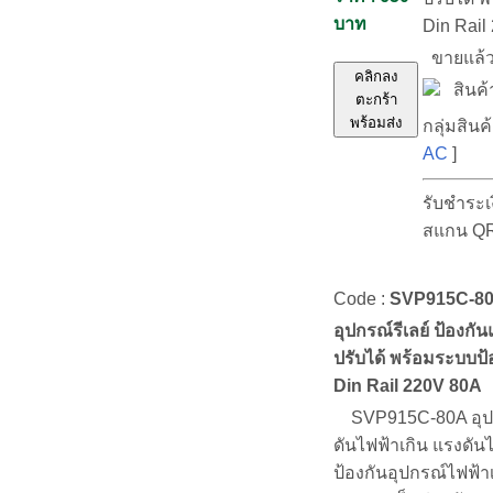
บาท
Din Rail
ขายแล้
คลิกลง
สินค้า
ตะกร้า
พร้อมส่ง
กลุ่มสินค้
AC
]
รับชำระเ
สแกน Q
Code :
SVP915C-8
อุปกรณ์รีเลย์ ป้องกัน
ปรับได้ พร้อมระบบป
Din Rail 220V 80A
SVP915C-80A อุปก
ดันไฟฟ้าเกิน แรงดันไ
ป้องกันอุปกรณ์ไฟฟ้าเ