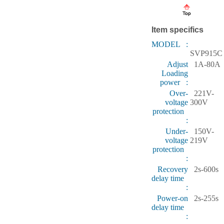
Item specifics
MODEL :
SVP915C
Adjust
1A-80A
Loading
power :
Over-
221V-
voltage
300V
protection
:
Under-
150V-
voltage
219V
protection
:
Recovery
2s-600s
delay time
:
Power-on
2s-255s
delay time
: