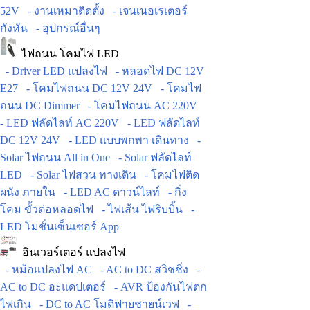
52V
- งานเหมาติดตั้ง
- เจนเนอเรเตอร์
กังหัน
- อุปกรณ์อื่นๆ
ไฟถนน โคมไฟ LED
- Driver LED แปลงไฟ
- หลอดไฟ DC 12V
E27
- โคมไฟถนน DC 12V 24V
- โคมไฟ
ถนน DC Dimmer
- โคมไฟถนน AC 220V
- LED ฟลัดไลท์ AC 220V
- LED ฟลัดไลท์
DC 12V 24V
- LED แบบพกพา เดินทาง
-
Solar ไฟถนน All in One
- Solar ฟลัดไลท์
LED
- Solar ไฟสวน ทางเดิน
- โคมไฟติด
ผนัง ภายใน
- LED AC ดาวน์ไลท์
- กิ่ง
โคม ขั้วต่อหลอดไฟ
- ไฟเส้น ไฟริบบิ้น
-
LED โมชั่นเซ็นเซอร์ App
อินเวอร์เตอร์ แปลงไฟ
- หม้อแปลงไฟ AC
- AC to DC สวิชชิ่ง
-
AC to DC อะแดปเตอร์
- AVR ป้องกันไฟตก
ไฟเกิน
- DC to AC โมดิฟายชายน์เวฟ
-