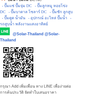
- ปั๊มแช่ ปั๊มจุ่ม DC
- ปั๊มลูกหมู หอยโข่ง
DC
- ปั๊มบาดาล โซลาร์ DC
- ปั๊มชัก ลูกสูบ
- ปั๊มดูด น้ำมัน
- อุปกรณ์ อะไหล่ ปั๊มน้ำ
-
รถสูบน้ำ พลังงานแสงอาทิตย์
@Solar-Thailand
@Solar-
Thailand
กรุณา Add เพิ่มเพื่อน ทาง LINE เพื่อง่ายต่อ
การค้นประวัติ จัดทำใบเสนอราคา