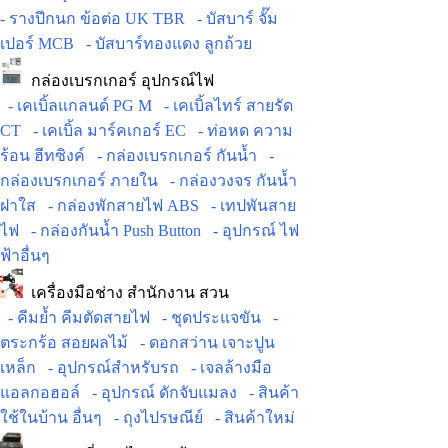
- รางปีกนก ข้อต่อ UK TBR
- บัสบาร์ จั๊ม
เปอร์ MCB
- บัสบาร์ทองแดง ลูกถ้วย
กล่องเบรกเกอร์ อุปกรณ์ไฟ
- เคเบิ้ลแกลนด์ PG M
- เคเบิ้ลไทร์ สายรัด
CT
- เคเบิ้ล มาร์คเกอร์ EC
- ท่อหด ความ
ร้อน ฮีทซิงค์
- กล่องเบรกเกอร์ กันน้ำ
-
กล่องเบรกเกอร์ ภายใน
- กล่องวงจร กันน้ำ
ฝาใส
- กล่องพักสายไฟ ABS
- เทปพันสาย
ไฟ
- กล่องกันน้ำ Push Button
- อุปกรณ์ ไฟ
ฟ้าอื่นๆ
เครื่องมือช่าง สำนักงาน สวน
- คีมย้ำ คีมตัดสายไฟ
- ชุดประแจขัน
-
ตระกร้อ สอยผลไม้
- ดอกสว่าน เจาะปูน
เหล็ก
- อุปกรณ์สำหรับรถ
- เจลล้างมือ
แอลกอฮอล์
- อุปกรณ์ ดักจับแมลง
- สินค้า
ใช้ในบ้าน อื่นๆ
- ถุงไปรษณีย์
- สินค้าใหม่