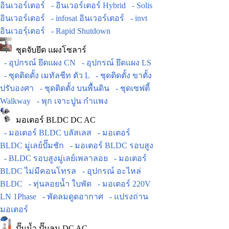
อินเวอร์เตอร์
- อินเวอร์เตอร์ Hybrid
- Solis
อินเวอร์เตอร์
- infosat อินเวอร์เตอร์
- invt
อินเวอร์ฺเตอร์
- Rapid Shutdown
ชุดจับยึด แผงโซลาร์
- อุปกรณ์ ยึดแผง CN
- อุปกรณ์ ยึดแผง LS
- ชุดติดตั้ง เมทัลชีท ตัว L
- ชุดติดตั้ง ขาตั้ง
ปรับองศา
- ชุดติดตั้ง บนพื้นดิน
- ชุดเซฟตี้
Walkway
- พุก เจาะปูน กำแพง
มอเตอร์ BLDC DC AC
- มอเตอร์ BLDC บลัสเลส
- มอเตอร์
BLDC มู่เลย์ปั๊มชัก
- มอเตอร์ BLDC รอบสูง
- BLDC รอบสูงมู่เลย์เพลาลอย
- มอเตอร์
BLDC ไม่มีคอนโทรล
- อุปกรณ์ อะไหล่
BLDC
- ทุ่นลอยน้ำ ใบพัด
- มอเตอร์ 220V
LN 1Phase
- พัดลมดูดอากาศ
- แปรงถ่าน
มอเตอร์
ปั๊มน้ำ ปั๊มลม DC AC