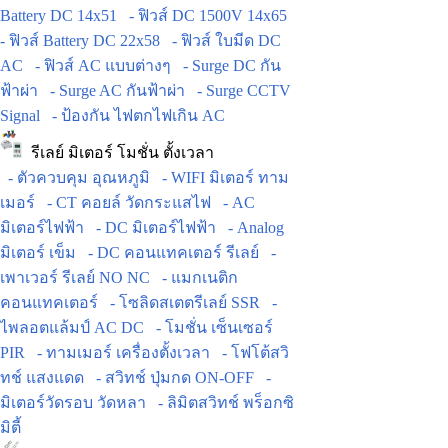
Battery DC 14x51
- ฟิวส์ DC 1500V 14x65
- ฟิวส์ Battery DC 22x58
- ฟิวส์ ใบมีด DC
AC
- ฟิวส์ AC แบบต่างๆ
- Surge DC กัน
ฟ้าผ่า
- Surge AC กันฟ้าผ่า
- Surge CCTV
Signal
- ป้องกัน ไฟตกไฟเกิน AC
รีเลย์ มิเตอร์ โมชั่น ตั้งเวลา
- ตัวควบคุม อุณหภูมิ
- WIFI มิเตอร์ ทาม
เมอร์
- CT คอยล์ วัดกระแสไฟ
- AC
มิเตอร์ไฟฟ้า
- DC มิเตอร์ไฟฟ้า
- Analog
มิเตอร์ เข็ม
- DC คอนแทคเตอร์ รีเลย์
-
เพาเวอร์ รีเลย์ NO NC
- แมกเนติก
คอนแทคเตอร์
- โซลิดสเตตรีเลย์ SSR
-
ไพลอตแล้มป์ AC DC
- โมชั่น เซ็นเซอร์
PIR
- ทามเมอร์ เครื่องตั้งเวลา
- โฟโต้สวิ
ทช์ แสงแดด
- สวิทช์ ปุ่มกด ON-OFF
-
มิเตอร์วัดรอบ วัดหลา
- ลิมิตสวิทช์ พร็อกซิ
มิตี้