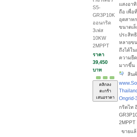
แสงอาทิต
S5-
ถือ เพื่อ
GR3P10K
อุตสาห
ออนกริด
ขนาดเล็
3เฟส
ประสิทธิ
10KW
หลายขนา
2MPPT
ถึงได้ใ
ราคา
ความยืด
39,450
มากขึ้น
บาท
สินค้
www.Sol
คลิกลง
Thailand
ตะกร้า
เสนอราคา
Ongrid-
กริดไท อ
GR3P10
2MPPT
ขายแล