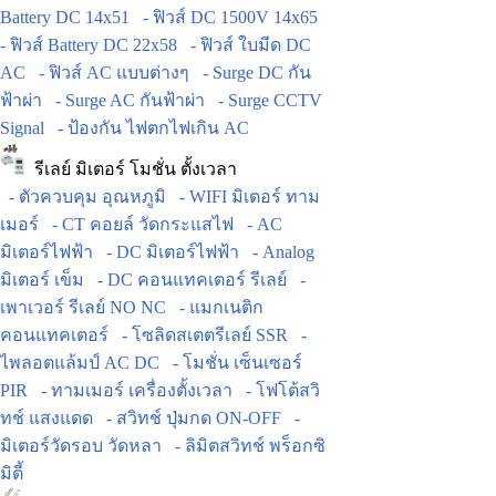
Battery DC 14x51
- ฟิวส์ DC 1500V 14x65
- ฟิวส์ Battery DC 22x58
- ฟิวส์ ใบมีด DC
AC
- ฟิวส์ AC แบบต่างๆ
- Surge DC กัน
ฟ้าผ่า
- Surge AC กันฟ้าผ่า
- Surge CCTV
Signal
- ป้องกัน ไฟตกไฟเกิน AC
รีเลย์ มิเตอร์ โมชั่น ตั้งเวลา
- ตัวควบคุม อุณหภูมิ
- WIFI มิเตอร์ ทาม
เมอร์
- CT คอยล์ วัดกระแสไฟ
- AC
มิเตอร์ไฟฟ้า
- DC มิเตอร์ไฟฟ้า
- Analog
มิเตอร์ เข็ม
- DC คอนแทคเตอร์ รีเลย์
-
เพาเวอร์ รีเลย์ NO NC
- แมกเนติก
คอนแทคเตอร์
- โซลิดสเตตรีเลย์ SSR
-
ไพลอตแล้มป์ AC DC
- โมชั่น เซ็นเซอร์
PIR
- ทามเมอร์ เครื่องตั้งเวลา
- โฟโต้สวิ
ทช์ แสงแดด
- สวิทช์ ปุ่มกด ON-OFF
-
มิเตอร์วัดรอบ วัดหลา
- ลิมิตสวิทช์ พร็อกซิ
มิตี้