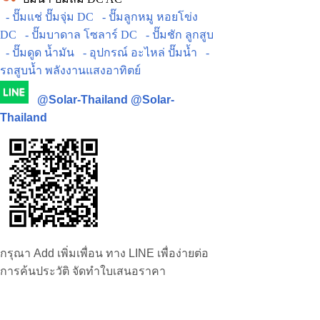
- ปั๊มแช่ ปั๊มจุ่ม DC
- ปั๊มลูกหมู หอยโข่ง
DC
- ปั๊มบาดาล โซลาร์ DC
- ปั๊มชัก ลูกสูบ
- ปั๊มดูด น้ำมัน
- อุปกรณ์ อะไหล่ ปั๊มน้ำ
-
รถสูบน้ำ พลังงานแสงอาทิตย์
@Solar-Thailand
@Solar-
Thailand
กรุณา Add เพิ่มเพื่อน ทาง LINE เพื่อง่ายต่อ
การค้นประวัติ จัดทำใบเสนอราคา