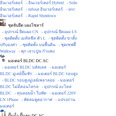
อินเวอร์เตอร์
- อินเวอร์เตอร์ Hybrid
- Solis
อินเวอร์เตอร์
- infosat อินเวอร์เตอร์
- invt
อินเวอร์ฺเตอร์
- Rapid Shutdown
ชุดจับยึด แผงโซลาร์
- อุปกรณ์ ยึดแผง CN
- อุปกรณ์ ยึดแผง LS
- ชุดติดตั้ง เมทัลชีท ตัว L
- ชุดติดตั้ง ขาตั้ง
ปรับองศา
- ชุดติดตั้ง บนพื้นดิน
- ชุดเซฟตี้
Walkway
- พุก เจาะปูน กำแพง
มอเตอร์ BLDC DC AC
- มอเตอร์ BLDC บลัสเลส
- มอเตอร์
BLDC มู่เลย์ปั๊มชัก
- มอเตอร์ BLDC รอบสูง
- BLDC รอบสูงมู่เลย์เพลาลอย
- มอเตอร์
BLDC ไม่มีคอนโทรล
- อุปกรณ์ อะไหล่
BLDC
- ทุ่นลอยน้ำ ใบพัด
- มอเตอร์ 220V
LN 1Phase
- พัดลมดูดอากาศ
- แปรงถ่าน
มอเตอร์
ปั๊มน้ำ ปั๊มลม DC AC