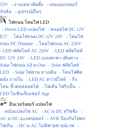
52V
- งานเหมาติดตั้ง
- เจนเนอเรเตอร์
กังหัน
- อุปกรณ์อื่นๆ
ไฟถนน โคมไฟ LED
- Driver LED แปลงไฟ
- หลอดไฟ DC 12V
E27
- โคมไฟถนน DC 12V 24V
- โคมไฟ
ถนน DC Dimmer
- โคมไฟถนน AC 220V
- LED ฟลัดไลท์ AC 220V
- LED ฟลัดไลท์
DC 12V 24V
- LED แบบพกพา เดินทาง
-
Solar ไฟถนน All in One
- Solar ฟลัดไลท์
LED
- Solar ไฟสวน ทางเดิน
- โคมไฟติด
ผนัง ภายใน
- LED AC ดาวน์ไลท์
- กิ่ง
โคม ขั้วต่อหลอดไฟ
- ไฟเส้น ไฟริบบิ้น
-
LED โมชั่นเซ็นเซอร์ App
อินเวอร์เตอร์ แปลงไฟ
- หม้อแปลงไฟ AC
- AC to DC สวิชชิ่ง
-
AC to DC อะแดปเตอร์
- AVR ป้องกันไฟตก
ไฟเกิน
- DC to AC โมดิฟายชายน์เวฟ
-