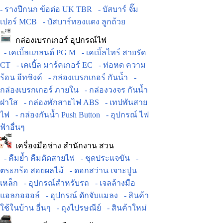
- รางปีกนก ข้อต่อ UK TBR
- บัสบาร์ จั๊ม
เปอร์ MCB
- บัสบาร์ทองแดง ลูกถ้วย
กล่องเบรกเกอร์ อุปกรณ์ไฟ
- เคเบิ้ลแกลนด์ PG M
- เคเบิ้ลไทร์ สายรัด
CT
- เคเบิ้ล มาร์คเกอร์ EC
- ท่อหด ความ
ร้อน ฮีทซิงค์
- กล่องเบรกเกอร์ กันน้ำ
-
กล่องเบรกเกอร์ ภายใน
- กล่องวงจร กันน้ำ
ฝาใส
- กล่องพักสายไฟ ABS
- เทปพันสาย
ไฟ
- กล่องกันน้ำ Push Button
- อุปกรณ์ ไฟ
ฟ้าอื่นๆ
เครื่องมือช่าง สำนักงาน สวน
- คีมย้ำ คีมตัดสายไฟ
- ชุดประแจขัน
-
ตระกร้อ สอยผลไม้
- ดอกสว่าน เจาะปูน
เหล็ก
- อุปกรณ์สำหรับรถ
- เจลล้างมือ
แอลกอฮอล์
- อุปกรณ์ ดักจับแมลง
- สินค้า
ใช้ในบ้าน อื่นๆ
- ถุงไปรษณีย์
- สินค้าใหม่