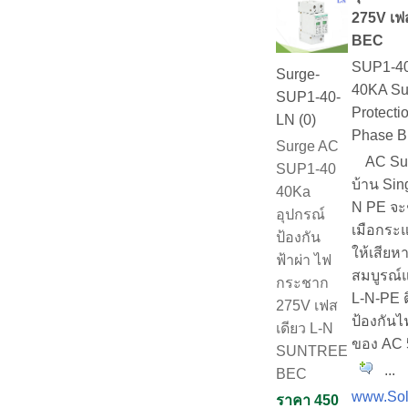
275V เฟ
BEC
SUP1-4
Surge-
40KA Sun
SUP1-40-
Protecti
LN (0)
Phase 
Surge AC
AC Surg
SUP1-40
บ้าน Sin
40Ka
N PE จะ
อุปกรณ์
เมือกระ
ป้องกัน
ให้เสียห
ฟ้าผ่า ไฟ
สมบูรณ์
กระชาก
L-N-PE ต
275V เฟส
ป้องกัน
เดียว L-N
ของ AC 
SUNTREE
...
BEC
www.Sol
ราคา 450