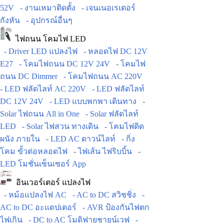
52V
- งานเหมาติดตั้ง
- เจนเนอเรเตอร์
กังหัน
- อุปกรณ์อื่นๆ
ไฟถนน โคมไฟ LED
- Driver LED แปลงไฟ
- หลอดไฟ DC 12V
E27
- โคมไฟถนน DC 12V 24V
- โคมไฟ
ถนน DC Dimmer
- โคมไฟถนน AC 220V
- LED ฟลัดไลท์ AC 220V
- LED ฟลัดไลท์
DC 12V 24V
- LED แบบพกพา เดินทาง
-
Solar ไฟถนน All in One
- Solar ฟลัดไลท์
LED
- Solar ไฟสวน ทางเดิน
- โคมไฟติด
ผนัง ภายใน
- LED AC ดาวน์ไลท์
- กิ่ง
โคม ขั้วต่อหลอดไฟ
- ไฟเส้น ไฟริบบิ้น
-
LED โมชั่นเซ็นเซอร์ App
อินเวอร์เตอร์ แปลงไฟ
- หม้อแปลงไฟ AC
- AC to DC สวิชชิ่ง
-
AC to DC อะแดปเตอร์
- AVR ป้องกันไฟตก
ไฟเกิน
- DC to AC โมดิฟายชายน์เวฟ
-