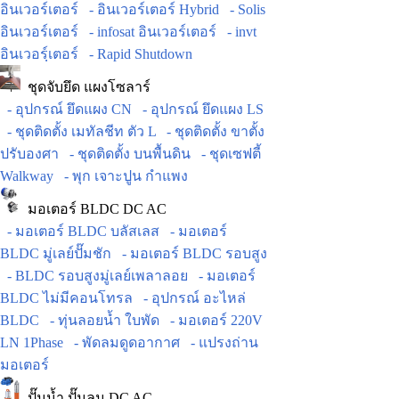
อินเวอร์เตอร์
- อินเวอร์เตอร์ Hybrid
- Solis
อินเวอร์เตอร์
- infosat อินเวอร์เตอร์
- invt
อินเวอร์ฺเตอร์
- Rapid Shutdown
ชุดจับยึด แผงโซลาร์
- อุปกรณ์ ยึดแผง CN
- อุปกรณ์ ยึดแผง LS
- ชุดติดตั้ง เมทัลชีท ตัว L
- ชุดติดตั้ง ขาตั้ง
ปรับองศา
- ชุดติดตั้ง บนพื้นดิน
- ชุดเซฟตี้
Walkway
- พุก เจาะปูน กำแพง
มอเตอร์ BLDC DC AC
- มอเตอร์ BLDC บลัสเลส
- มอเตอร์
BLDC มู่เลย์ปั๊มชัก
- มอเตอร์ BLDC รอบสูง
- BLDC รอบสูงมู่เลย์เพลาลอย
- มอเตอร์
BLDC ไม่มีคอนโทรล
- อุปกรณ์ อะไหล่
BLDC
- ทุ่นลอยน้ำ ใบพัด
- มอเตอร์ 220V
LN 1Phase
- พัดลมดูดอากาศ
- แปรงถ่าน
มอเตอร์
ปั๊มน้ำ ปั๊มลม DC AC