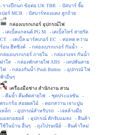
- รางปีกนก ข้อต่อ UK TBR
- บัสบาร์ จั๊ม
เปอร์ MCB
- บัสบาร์ทองแดง ลูกถ้วย
กล่องเบรกเกอร์ อุปกรณ์ไฟ
- เคเบิ้ลแกลนด์ PG M
- เคเบิ้ลไทร์ สายรัด
CT
- เคเบิ้ล มาร์คเกอร์ EC
- ท่อหด ความ
ร้อน ฮีทซิงค์
- กล่องเบรกเกอร์ กันน้ำ
-
กล่องเบรกเกอร์ ภายใน
- กล่องวงจร กันน้ำ
ฝาใส
- กล่องพักสายไฟ ABS
- เทปพันสาย
ไฟ
- กล่องกันน้ำ Push Button
- อุปกรณ์ ไฟ
ฟ้าอื่นๆ
เครื่องมือช่าง สำนักงาน สวน
- คีมย้ำ คีมตัดสายไฟ
- ชุดประแจขัน
-
ตระกร้อ สอยผลไม้
- ดอกสว่าน เจาะปูน
เหล็ก
- อุปกรณ์สำหรับรถ
- เจลล้างมือ
แอลกอฮอล์
- อุปกรณ์ ดักจับแมลง
- สินค้า
ใช้ในบ้าน อื่นๆ
- ถุงไปรษณีย์
- สินค้าใหม่