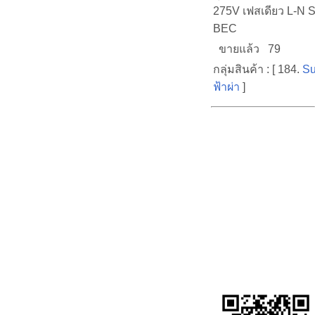
275V เฟสเดียว L-
BEC
ขายแล้ว 79
กลุ่มสินค้า : [ 184.
Su
ฟ้าผ่า
]