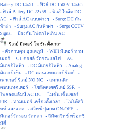
Battery DC 14x51
- ฟิวส์ DC 1500V 14x65
- ฟิวส์ Battery DC 22x58
- ฟิวส์ ใบมีด DC
AC
- ฟิวส์ AC แบบต่างๆ
- Surge DC กัน
ฟ้าผ่า
- Surge AC กันฟ้าผ่า
- Surge CCTV
Signal
- ป้องกัน ไฟตกไฟเกิน AC
รีเลย์ มิเตอร์ โมชั่น ตั้งเวลา
- ตัวควบคุม อุณหภูมิ
- WIFI มิเตอร์ ทาม
เมอร์
- CT คอยล์ วัดกระแสไฟ
- AC
มิเตอร์ไฟฟ้า
- DC มิเตอร์ไฟฟ้า
- Analog
มิเตอร์ เข็ม
- DC คอนแทคเตอร์ รีเลย์
-
เพาเวอร์ รีเลย์ NO NC
- แมกเนติก
คอนแทคเตอร์
- โซลิดสเตตรีเลย์ SSR
-
ไพลอตแล้มป์ AC DC
- โมชั่น เซ็นเซอร์
PIR
- ทามเมอร์ เครื่องตั้งเวลา
- โฟโต้สวิ
ทช์ แสงแดด
- สวิทช์ ปุ่มกด ON-OFF
-
มิเตอร์วัดรอบ วัดหลา
- ลิมิตสวิทช์ พร็อกซิ
มิตี้