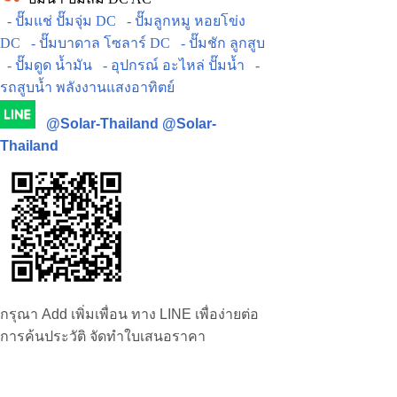
- ปั๊มแช่ ปั๊มจุ่ม DC
- ปั๊มลูกหมู หอยโข่ง
DC
- ปั๊มบาดาล โซลาร์ DC
- ปั๊มชัก ลูกสูบ
- ปั๊มดูด น้ำมัน
- อุปกรณ์ อะไหล่ ปั๊มน้ำ
-
รถสูบน้ำ พลังงานแสงอาทิตย์
@Solar-Thailand
@Solar-
Thailand
กรุณา Add เพิ่มเพื่อน ทาง LINE เพื่อง่ายต่อ
การค้นประวัติ จัดทำใบเสนอราคา