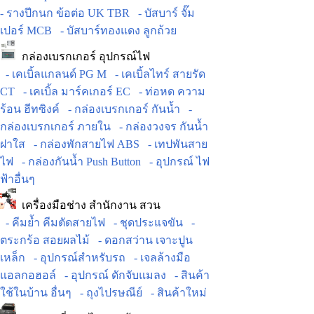
- รางปีกนก ข้อต่อ UK TBR
- บัสบาร์ จั๊ม
เปอร์ MCB
- บัสบาร์ทองแดง ลูกถ้วย
กล่องเบรกเกอร์ อุปกรณ์ไฟ
- เคเบิ้ลแกลนด์ PG M
- เคเบิ้ลไทร์ สายรัด
CT
- เคเบิ้ล มาร์คเกอร์ EC
- ท่อหด ความ
ร้อน ฮีทซิงค์
- กล่องเบรกเกอร์ กันน้ำ
-
กล่องเบรกเกอร์ ภายใน
- กล่องวงจร กันน้ำ
ฝาใส
- กล่องพักสายไฟ ABS
- เทปพันสาย
ไฟ
- กล่องกันน้ำ Push Button
- อุปกรณ์ ไฟ
ฟ้าอื่นๆ
เครื่องมือช่าง สำนักงาน สวน
- คีมย้ำ คีมตัดสายไฟ
- ชุดประแจขัน
-
ตระกร้อ สอยผลไม้
- ดอกสว่าน เจาะปูน
เหล็ก
- อุปกรณ์สำหรับรถ
- เจลล้างมือ
แอลกอฮอล์
- อุปกรณ์ ดักจับแมลง
- สินค้า
ใช้ในบ้าน อื่นๆ
- ถุงไปรษณีย์
- สินค้าใหม่