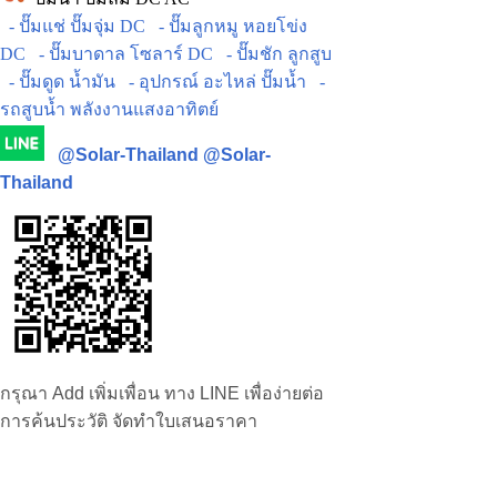
- ปั๊มแช่ ปั๊มจุ่ม DC
- ปั๊มลูกหมู หอยโข่ง
DC
- ปั๊มบาดาล โซลาร์ DC
- ปั๊มชัก ลูกสูบ
- ปั๊มดูด น้ำมัน
- อุปกรณ์ อะไหล่ ปั๊มน้ำ
-
รถสูบน้ำ พลังงานแสงอาทิตย์
@Solar-Thailand
@Solar-
Thailand
กรุณา Add เพิ่มเพื่อน ทาง LINE เพื่อง่ายต่อ
การค้นประวัติ จัดทำใบเสนอราคา