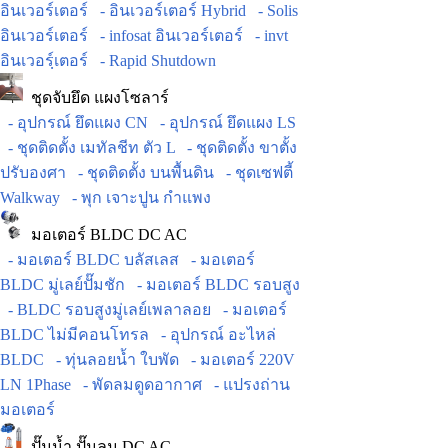
อินเวอร์เตอร์
- อินเวอร์เตอร์ Hybrid
- Solis
อินเวอร์เตอร์
- infosat อินเวอร์เตอร์
- invt
อินเวอร์ฺเตอร์
- Rapid Shutdown
ชุดจับยึด แผงโซลาร์
- อุปกรณ์ ยึดแผง CN
- อุปกรณ์ ยึดแผง LS
- ชุดติดตั้ง เมทัลชีท ตัว L
- ชุดติดตั้ง ขาตั้ง
ปรับองศา
- ชุดติดตั้ง บนพื้นดิน
- ชุดเซฟตี้
Walkway
- พุก เจาะปูน กำแพง
มอเตอร์ BLDC DC AC
- มอเตอร์ BLDC บลัสเลส
- มอเตอร์
BLDC มู่เลย์ปั๊มชัก
- มอเตอร์ BLDC รอบสูง
- BLDC รอบสูงมู่เลย์เพลาลอย
- มอเตอร์
BLDC ไม่มีคอนโทรล
- อุปกรณ์ อะไหล่
BLDC
- ทุ่นลอยน้ำ ใบพัด
- มอเตอร์ 220V
LN 1Phase
- พัดลมดูดอากาศ
- แปรงถ่าน
มอเตอร์
ปั๊มน้ำ ปั๊มลม DC AC