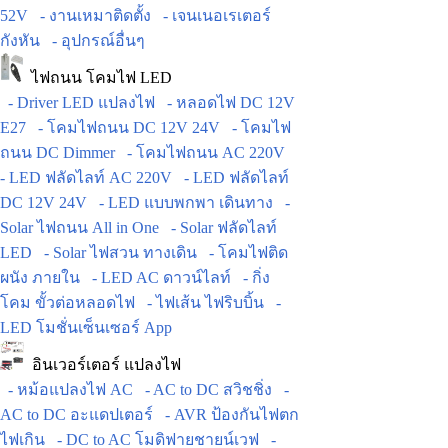
52V
- งานเหมาติดตั้ง
- เจนเนอเรเตอร์
กังหัน
- อุปกรณ์อื่นๆ
ไฟถนน โคมไฟ LED
- Driver LED แปลงไฟ
- หลอดไฟ DC 12V
E27
- โคมไฟถนน DC 12V 24V
- โคมไฟ
ถนน DC Dimmer
- โคมไฟถนน AC 220V
- LED ฟลัดไลท์ AC 220V
- LED ฟลัดไลท์
DC 12V 24V
- LED แบบพกพา เดินทาง
-
Solar ไฟถนน All in One
- Solar ฟลัดไลท์
LED
- Solar ไฟสวน ทางเดิน
- โคมไฟติด
ผนัง ภายใน
- LED AC ดาวน์ไลท์
- กิ่ง
โคม ขั้วต่อหลอดไฟ
- ไฟเส้น ไฟริบบิ้น
-
LED โมชั่นเซ็นเซอร์ App
อินเวอร์เตอร์ แปลงไฟ
- หม้อแปลงไฟ AC
- AC to DC สวิชชิ่ง
-
AC to DC อะแดปเตอร์
- AVR ป้องกันไฟตก
ไฟเกิน
- DC to AC โมดิฟายชายน์เวฟ
-