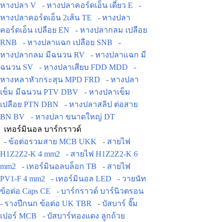
หางปลา V
- หางปลาคอร์ดเอ็น เดี่ยว E
-
หางปลาคอร์ดเอ็น 2เส้น TE
- หางปลา
คอร์ดเอ็น เปลือย EN
- หางปลากลม เปลือย
RNB
- หางปลาแฉก เปลือย SNB
-
หางปลากลม มีฉนวน RV
- หางปลาแฉก มี
ฉนวน SV
- หางปลาเสียบ FDD MDD
-
หางหลาหัวกระสุน MPD FRD
- หางปลา
เข็ม มีฉนวน PTV DBV
- หางปลาเข็ม
เปลือย PTN DBN
- หางปลาสลิป ต่อสาย
BN BV
- หางปลา ขนาดใหญ่ DT
เทอร์มินอล บาร์กราวด์
- ข้อต่อรวมสาย MCB UKK
- สายไฟ
H1Z2Z2-K 4 mm2
- สายไฟ H1Z2Z2-K 6
mm2
- เทอร์มินอลบล็อก TB
- สายไฟ
PV1-F 4 mm2
- เทอร์มินอล LED
- วายนัท
ข้อต่อ Caps CE
- บาร์กราวด์ บาร์นิวตรอน
- รางปีกนก ข้อต่อ UK TBR
- บัสบาร์ จั๊ม
เปอร์ MCB
- บัสบาร์ทองแดง ลูกถ้วย