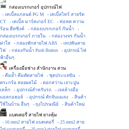
กล่องเบรกเกอร์ อุปกรณ์ไฟ
- เคเบิ้ลแกลนด์ PG M
- เคเบิ้ลไทร์ สายรัด
CT
- เคเบิ้ล มาร์คเกอร์ EC
- ท่อหด ความ
ร้อน ฮีทซิงค์
- กล่องเบรกเกอร์ กันน้ำ
-
กล่องเบรกเกอร์ ภายใน
- กล่องวงจร กันน้ำ
ฝาใส
- กล่องพักสายไฟ ABS
- เทปพันสาย
ไฟ
- กล่องกันน้ำ Push Button
- อุปกรณ์ ไฟ
ฟ้าอื่นๆ
เครื่องมือช่าง สำนักงาน สวน
- คีมย้ำ คีมตัดสายไฟ
- ชุดประแจขัน
-
ตระกร้อ สอยผลไม้
- ดอกสว่าน เจาะปูน
เหล็ก
- อุปกรณ์สำหรับรถ
- เจลล้างมือ
แอลกอฮอล์
- อุปกรณ์ ดักจับแมลง
- สินค้า
ใช้ในบ้าน อื่นๆ
- ถุงไปรษณีย์
- สินค้าใหม่
แบตเตอรี่ สายไฟ ยางหุ้ม
- 16 mm2 สายไฟ แบตเตอรี่
- 25 mm2 สาย