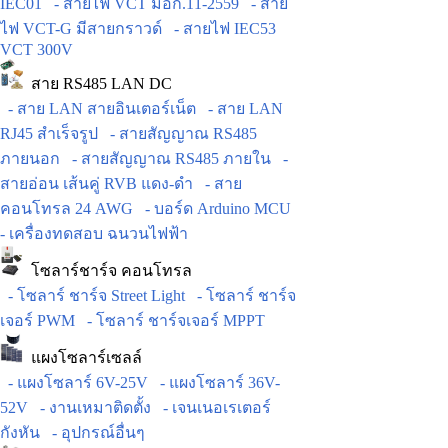
IEC01
- สายไฟ VCT มอก.11-2559
- สาย
ไฟ VCT-G มีสายกราวด์
- สายไฟ IEC53
VCT 300V
สาย RS485 LAN DC
- สาย LAN สายอินเตอร์เน็ต
- สาย LAN
RJ45 สำเร็จรูป
- สายสัญญาณ RS485
ภายนอก
- สายสัญญาณ RS485 ภายใน
-
สายอ่อน เส้นคู่ RVB แดง-ดำ
- สาย
คอนโทรล 24 AWG
- บอร์ด Arduino MCU
- เครื่องทดสอบ ฉนวนไฟฟ้า
โซลาร์ชาร์จ คอนโทรล
- โซลาร์ ชาร์จ Street Light
- โซลาร์ ชาร์จ
เจอร์ PWM
- โซลาร์ ชาร์จเจอร์ MPPT
แผงโซลาร์เซลล์
- แผงโซลาร์ 6V-25V
- แผงโซลาร์ 36V-
52V
- งานเหมาติดตั้ง
- เจนเนอเรเตอร์
กังหัน
- อุปกรณ์อื่นๆ