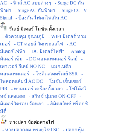
AC
- ฟิวส์ AC แบบต่างๆ
- Surge DC กัน
ฟ้าผ่า
- Surge AC กันฟ้าผ่า
- Surge CCTV
Signal
- ป้องกัน ไฟตกไฟเกิน AC
รีเลย์ มิเตอร์ โมชั่น ตั้งเวลา
- ตัวควบคุม อุณหภูมิ
- WIFI มิเตอร์ ทาม
เมอร์
- CT คอยล์ วัดกระแสไฟ
- AC
มิเตอร์ไฟฟ้า
- DC มิเตอร์ไฟฟ้า
- Analog
มิเตอร์ เข็ม
- DC คอนแทคเตอร์ รีเลย์
-
เพาเวอร์ รีเลย์ NO NC
- แมกเนติก
คอนแทคเตอร์
- โซลิดสเตตรีเลย์ SSR
-
ไพลอตแล้มป์ AC DC
- โมชั่น เซ็นเซอร์
PIR
- ทามเมอร์ เครื่องตั้งเวลา
- โฟโต้สวิ
ทช์ แสงแดด
- สวิทช์ ปุ่มกด ON-OFF
-
มิเตอร์วัดรอบ วัดหลา
- ลิมิตสวิทช์ พร็อกซิ
มิตี้
หางปลา ข้อต่อสายไฟ
- หางปลากลม ทรงยุโรป SC
- ปลอกหุ้ม