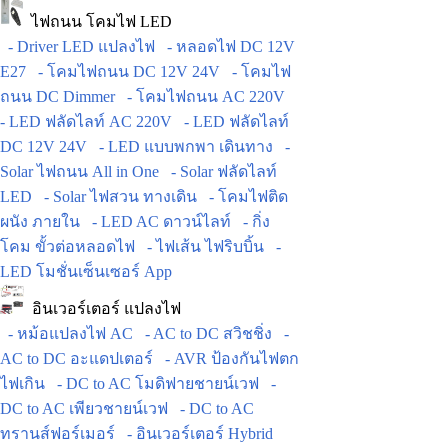
ไฟถนน โคมไฟ LED
- Driver LED แปลงไฟ
- หลอดไฟ DC 12V
E27
- โคมไฟถนน DC 12V 24V
- โคมไฟ
ถนน DC Dimmer
- โคมไฟถนน AC 220V
- LED ฟลัดไลท์ AC 220V
- LED ฟลัดไลท์
DC 12V 24V
- LED แบบพกพา เดินทาง
-
Solar ไฟถนน All in One
- Solar ฟลัดไลท์
LED
- Solar ไฟสวน ทางเดิน
- โคมไฟติด
ผนัง ภายใน
- LED AC ดาวน์ไลท์
- กิ่ง
โคม ขั้วต่อหลอดไฟ
- ไฟเส้น ไฟริบบิ้น
-
LED โมชั่นเซ็นเซอร์ App
อินเวอร์เตอร์ แปลงไฟ
- หม้อแปลงไฟ AC
- AC to DC สวิชชิ่ง
-
AC to DC อะแดปเตอร์
- AVR ป้องกันไฟตก
ไฟเกิน
- DC to AC โมดิฟายชายน์เวฟ
-
DC to AC เพียวชายน์เวฟ
- DC to AC
ทรานส์ฟอร์เมอร์
- อินเวอร์เตอร์ Hybrid