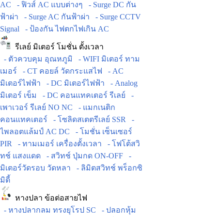
AC
- ฟิวส์ AC แบบต่างๆ
- Surge DC กัน
ฟ้าผ่า
- Surge AC กันฟ้าผ่า
- Surge CCTV
Signal
- ป้องกัน ไฟตกไฟเกิน AC
รีเลย์ มิเตอร์ โมชั่น ตั้งเวลา
- ตัวควบคุม อุณหภูมิ
- WIFI มิเตอร์ ทาม
เมอร์
- CT คอยล์ วัดกระแสไฟ
- AC
มิเตอร์ไฟฟ้า
- DC มิเตอร์ไฟฟ้า
- Analog
มิเตอร์ เข็ม
- DC คอนแทคเตอร์ รีเลย์
-
เพาเวอร์ รีเลย์ NO NC
- แมกเนติก
คอนแทคเตอร์
- โซลิดสเตตรีเลย์ SSR
-
ไพลอตแล้มป์ AC DC
- โมชั่น เซ็นเซอร์
PIR
- ทามเมอร์ เครื่องตั้งเวลา
- โฟโต้สวิ
ทช์ แสงแดด
- สวิทช์ ปุ่มกด ON-OFF
-
มิเตอร์วัดรอบ วัดหลา
- ลิมิตสวิทช์ พร็อกซิ
มิตี้
หางปลา ข้อต่อสายไฟ
- หางปลากลม ทรงยุโรป SC
- ปลอกหุ้ม