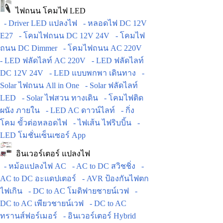
ไฟถนน โคมไฟ LED
- Driver LED แปลงไฟ
- หลอดไฟ DC 12V
E27
- โคมไฟถนน DC 12V 24V
- โคมไฟ
ถนน DC Dimmer
- โคมไฟถนน AC 220V
- LED ฟลัดไลท์ AC 220V
- LED ฟลัดไลท์
DC 12V 24V
- LED แบบพกพา เดินทาง
-
Solar ไฟถนน All in One
- Solar ฟลัดไลท์
LED
- Solar ไฟสวน ทางเดิน
- โคมไฟติด
ผนัง ภายใน
- LED AC ดาวน์ไลท์
- กิ่ง
โคม ขั้วต่อหลอดไฟ
- ไฟเส้น ไฟริบบิ้น
-
LED โมชั่นเซ็นเซอร์ App
อินเวอร์เตอร์ แปลงไฟ
- หม้อแปลงไฟ AC
- AC to DC สวิชชิ่ง
-
AC to DC อะแดปเตอร์
- AVR ป้องกันไฟตก
ไฟเกิน
- DC to AC โมดิฟายชายน์เวฟ
-
DC to AC เพียวชายน์เวฟ
- DC to AC
ทรานส์ฟอร์เมอร์
- อินเวอร์เตอร์ Hybrid