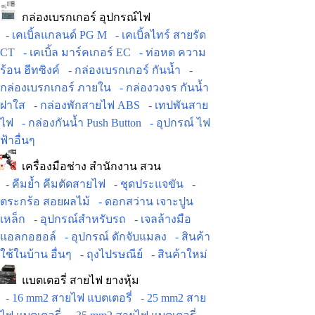
กล่องเบรกเกอร์ อุปกรณ์ไฟ
- เคเบิ้ลแกลนด์ PG M
- เคเบิ้ลไทร์ สายรัด
CT
- เคเบิ้ล มาร์คเกอร์ EC
- ท่อหด ความ
ร้อน ฮีทซิงค์
- กล่องเบรกเกอร์ กันน้ำ
-
กล่องเบรกเกอร์ ภายใน
- กล่องวงจร กันน้ำ
ฝาใส
- กล่องพักสายไฟ ABS
- เทปพันสาย
ไฟ
- กล่องกันน้ำ Push Button
- อุปกรณ์ ไฟ
ฟ้าอื่นๆ
เครื่องมือช่าง สำนักงาน สวน
- คีมย้ำ คีมตัดสายไฟ
- ชุดประแจขัน
-
ตระกร้อ สอยผลไม้
- ดอกสว่าน เจาะปูน
เหล็ก
- อุปกรณ์สำหรับรถ
- เจลล้างมือ
แอลกอฮอล์
- อุปกรณ์ ดักจับแมลง
- สินค้า
ใช้ในบ้าน อื่นๆ
- ถุงไปรษณีย์
- สินค้าใหม่
แบตเตอรี่ สายไฟ ยางหุ้ม
- 16 mm2 สายไฟ แบตเตอรี่
- 25 mm2 สาย