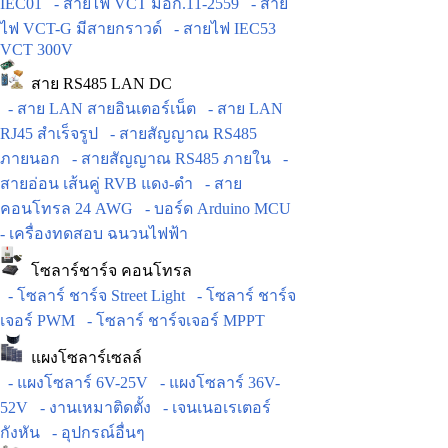
IEC01
- สายไฟ VCT มอก.11-2559
- สาย
ไฟ VCT-G มีสายกราวด์
- สายไฟ IEC53
VCT 300V
สาย RS485 LAN DC
- สาย LAN สายอินเตอร์เน็ต
- สาย LAN
RJ45 สำเร็จรูป
- สายสัญญาณ RS485
ภายนอก
- สายสัญญาณ RS485 ภายใน
-
สายอ่อน เส้นคู่ RVB แดง-ดำ
- สาย
คอนโทรล 24 AWG
- บอร์ด Arduino MCU
- เครื่องทดสอบ ฉนวนไฟฟ้า
โซลาร์ชาร์จ คอนโทรล
- โซลาร์ ชาร์จ Street Light
- โซลาร์ ชาร์จ
เจอร์ PWM
- โซลาร์ ชาร์จเจอร์ MPPT
แผงโซลาร์เซลล์
- แผงโซลาร์ 6V-25V
- แผงโซลาร์ 36V-
52V
- งานเหมาติดตั้ง
- เจนเนอเรเตอร์
กังหัน
- อุปกรณ์อื่นๆ