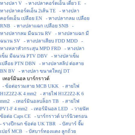
หางปลา V
- หางปลาคอร์ดเอ็น เดี่ยว E
-
หางปลาคอร์ดเอ็น 2เส้น TE
- หางปลา
คอร์ดเอ็น เปลือย EN
- หางปลากลม เปลือย
RNB
- หางปลาแฉก เปลือย SNB
-
หางปลากลม มีฉนวน RV
- หางปลาแฉก มี
ฉนวน SV
- หางปลาเสียบ FDD MDD
-
หางหลาหัวกระสุน MPD FRD
- หางปลา
เข็ม มีฉนวน PTV DBV
- หางปลาเข็ม
เปลือย PTN DBN
- หางปลาสลิป ต่อสาย
BN BV
- หางปลา ขนาดใหญ่ DT
เทอร์มินอล บาร์กราวด์
- ข้อต่อรวมสาย MCB UKK
- สายไฟ
H1Z2Z2-K 4 mm2
- สายไฟ H1Z2Z2-K 6
mm2
- เทอร์มินอลบล็อก TB
- สายไฟ
PV1-F 4 mm2
- เทอร์มินอล LED
- วายนัท
ข้อต่อ Caps CE
- บาร์กราวด์ บาร์นิวตรอน
- รางปีกนก ข้อต่อ UK TBR
- บัสบาร์ จั๊ม
เปอร์ MCB
- บัสบาร์ทองแดง ลูกถ้วย