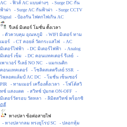
AC
- ฟิวส์ AC แบบต่างๆ
- Surge DC กัน
ฟ้าผ่า
- Surge AC กันฟ้าผ่า
- Surge CCTV
Signal
- ป้องกัน ไฟตกไฟเกิน AC
รีเลย์ มิเตอร์ โมชั่น ตั้งเวลา
- ตัวควบคุม อุณหภูมิ
- WIFI มิเตอร์ ทาม
เมอร์
- CT คอยล์ วัดกระแสไฟ
- AC
มิเตอร์ไฟฟ้า
- DC มิเตอร์ไฟฟ้า
- Analog
มิเตอร์ เข็ม
- DC คอนแทคเตอร์ รีเลย์
-
เพาเวอร์ รีเลย์ NO NC
- แมกเนติก
คอนแทคเตอร์
- โซลิดสเตตรีเลย์ SSR
-
ไพลอตแล้มป์ AC DC
- โมชั่น เซ็นเซอร์
PIR
- ทามเมอร์ เครื่องตั้งเวลา
- โฟโต้สวิ
ทช์ แสงแดด
- สวิทช์ ปุ่มกด ON-OFF
-
มิเตอร์วัดรอบ วัดหลา
- ลิมิตสวิทช์ พร็อกซิ
มิตี้
หางปลา ข้อต่อสายไฟ
- หางปลากลม ทรงยุโรป SC
- ปลอกหุ้ม