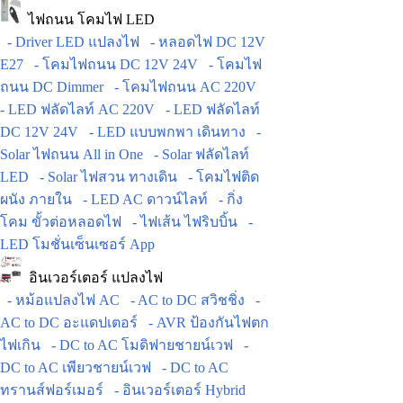
ไฟถนน โคมไฟ LED
- Driver LED แปลงไฟ
- หลอดไฟ DC 12V
E27
- โคมไฟถนน DC 12V 24V
- โคมไฟ
ถนน DC Dimmer
- โคมไฟถนน AC 220V
- LED ฟลัดไลท์ AC 220V
- LED ฟลัดไลท์
DC 12V 24V
- LED แบบพกพา เดินทาง
-
Solar ไฟถนน All in One
- Solar ฟลัดไลท์
LED
- Solar ไฟสวน ทางเดิน
- โคมไฟติด
ผนัง ภายใน
- LED AC ดาวน์ไลท์
- กิ่ง
โคม ขั้วต่อหลอดไฟ
- ไฟเส้น ไฟริบบิ้น
-
LED โมชั่นเซ็นเซอร์ App
อินเวอร์เตอร์ แปลงไฟ
- หม้อแปลงไฟ AC
- AC to DC สวิชชิ่ง
-
AC to DC อะแดปเตอร์
- AVR ป้องกันไฟตก
ไฟเกิน
- DC to AC โมดิฟายชายน์เวฟ
-
DC to AC เพียวชายน์เวฟ
- DC to AC
ทรานส์ฟอร์เมอร์
- อินเวอร์เตอร์ Hybrid