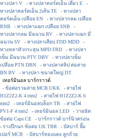
หางปลา V
- หางปลาคอร์ดเอ็น เดี่ยว E
-
หางปลาคอร์ดเอ็น 2เส้น TE
- หางปลา
คอร์ดเอ็น เปลือย EN
- หางปลากลม เปลือย
RNB
- หางปลาแฉก เปลือย SNB
-
หางปลากลม มีฉนวน RV
- หางปลาแฉก มี
ฉนวน SV
- หางปลาเสียบ FDD MDD
-
หางหลาหัวกระสุน MPD FRD
- หางปลา
เข็ม มีฉนวน PTV DBV
- หางปลาเข็ม
เปลือย PTN DBN
- หางปลาสลิป ต่อสาย
BN BV
- หางปลา ขนาดใหญ่ DT
เทอร์มินอล บาร์กราวด์
- ข้อต่อรวมสาย MCB UKK
- สายไฟ
H1Z2Z2-K 4 mm2
- สายไฟ H1Z2Z2-K 6
mm2
- เทอร์มินอลบล็อก TB
- สายไฟ
PV1-F 4 mm2
- เทอร์มินอล LED
- วายนัท
ข้อต่อ Caps CE
- บาร์กราวด์ บาร์นิวตรอน
- รางปีกนก ข้อต่อ UK TBR
- บัสบาร์ จั๊ม
เปอร์ MCB
- บัสบาร์ทองแดง ลูกถ้วย