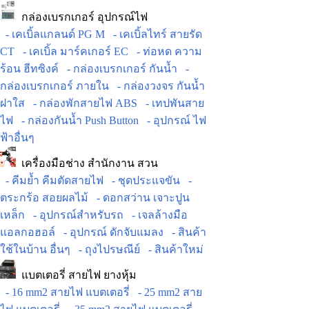
กล่องเบรกเกอร์ อุปกรณ์ไฟ
- เคเบิ้ลแกลนด์ PG M
- เคเบิ้ลไทร์ สายรัด
CT
- เคเบิ้ล มาร์คเกอร์ EC
- ท่อหด ความ
ร้อน ฮีทซิงค์
- กล่องเบรกเกอร์ กันน้ำ
-
กล่องเบรกเกอร์ ภายใน
- กล่องวงจร กันน้ำ
ฝาใส
- กล่องพักสายไฟ ABS
- เทปพันสาย
ไฟ
- กล่องกันน้ำ Push Button
- อุปกรณ์ ไฟ
ฟ้าอื่นๆ
เครื่องมือช่าง สำนักงาน สวน
- คีมย้ำ คีมตัดสายไฟ
- ชุดประแจขัน
-
ตระกร้อ สอยผลไม้
- ดอกสว่าน เจาะปูน
เหล็ก
- อุปกรณ์สำหรับรถ
- เจลล้างมือ
แอลกอฮอล์
- อุปกรณ์ ดักจับแมลง
- สินค้า
ใช้ในบ้าน อื่นๆ
- ถุงไปรษณีย์
- สินค้าใหม่
แบตเตอรี่ สายไฟ ยางหุ้ม
- 16 mm2 สายไฟ แบตเตอรี่
- 25 mm2 สาย