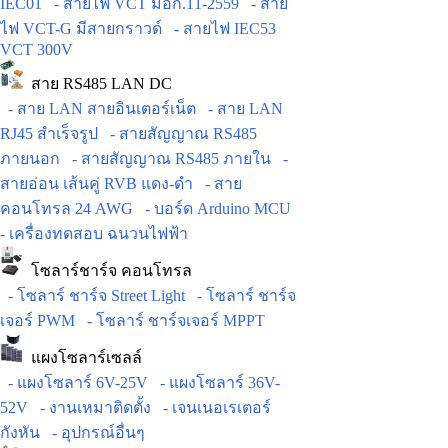
IEC01
- สายไฟ VCT มอก.11-2559
- สาย
ไฟ VCT-G มีสายกราวด์
- สายไฟ IEC53
VCT 300V
สาย RS485 LAN DC
- สาย LAN สายอินเตอร์เน็ต
- สาย LAN
RJ45 สำเร็จรูป
- สายสัญญาณ RS485
ภายนอก
- สายสัญญาณ RS485 ภายใน
-
สายอ่อน เส้นคู่ RVB แดง-ดำ
- สาย
คอนโทรล 24 AWG
- บอร์ด Arduino MCU
- เครื่องทดสอบ ฉนวนไฟฟ้า
โซลาร์ชาร์จ คอนโทรล
- โซลาร์ ชาร์จ Street Light
- โซลาร์ ชาร์จ
เจอร์ PWM
- โซลาร์ ชาร์จเจอร์ MPPT
แผงโซลาร์เซลล์
- แผงโซลาร์ 6V-25V
- แผงโซลาร์ 36V-
52V
- งานเหมาติดตั้ง
- เจนเนอเรเตอร์
กังหัน
- อุปกรณ์อื่นๆ