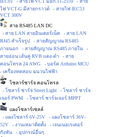
IEC01
- สายไฟ VCT มอก.11-2559
- สาย
ไฟ VCT-G มีสายกราวด์
- สายไฟ IEC53
VCT 300V
สาย RS485 LAN DC
- สาย LAN สายอินเตอร์เน็ต
- สาย LAN
RJ45 สำเร็จรูป
- สายสัญญาณ RS485
ภายนอก
- สายสัญญาณ RS485 ภายใน
-
สายอ่อน เส้นคู่ RVB แดง-ดำ
- สาย
คอนโทรล 24 AWG
- บอร์ด Arduino MCU
- เครื่องทดสอบ ฉนวนไฟฟ้า
โซลาร์ชาร์จ คอนโทรล
- โซลาร์ ชาร์จ Street Light
- โซลาร์ ชาร์จ
เจอร์ PWM
- โซลาร์ ชาร์จเจอร์ MPPT
แผงโซลาร์เซลล์
- แผงโซลาร์ 6V-25V
- แผงโซลาร์ 36V-
52V
- งานเหมาติดตั้ง
- เจนเนอเรเตอร์
กังหัน
- อุปกรณ์อื่นๆ