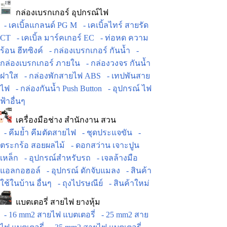
กล่องเบรกเกอร์ อุปกรณ์ไฟ
- เคเบิ้ลแกลนด์ PG M
- เคเบิ้ลไทร์ สายรัด
CT
- เคเบิ้ล มาร์คเกอร์ EC
- ท่อหด ความ
ร้อน ฮีทซิงค์
- กล่องเบรกเกอร์ กันน้ำ
-
กล่องเบรกเกอร์ ภายใน
- กล่องวงจร กันน้ำ
ฝาใส
- กล่องพักสายไฟ ABS
- เทปพันสาย
ไฟ
- กล่องกันน้ำ Push Button
- อุปกรณ์ ไฟ
ฟ้าอื่นๆ
เครื่องมือช่าง สำนักงาน สวน
- คีมย้ำ คีมตัดสายไฟ
- ชุดประแจขัน
-
ตระกร้อ สอยผลไม้
- ดอกสว่าน เจาะปูน
เหล็ก
- อุปกรณ์สำหรับรถ
- เจลล้างมือ
แอลกอฮอล์
- อุปกรณ์ ดักจับแมลง
- สินค้า
ใช้ในบ้าน อื่นๆ
- ถุงไปรษณีย์
- สินค้าใหม่
แบตเตอรี่ สายไฟ ยางหุ้ม
- 16 mm2 สายไฟ แบตเตอรี่
- 25 mm2 สาย