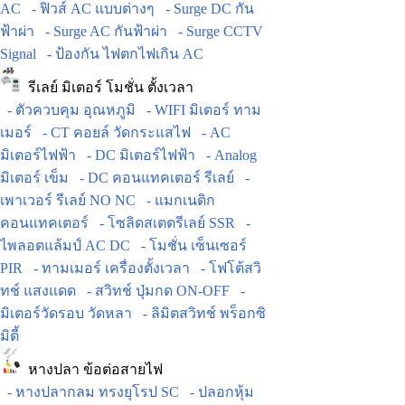
AC
- ฟิวส์ AC แบบต่างๆ
- Surge DC กัน
ฟ้าผ่า
- Surge AC กันฟ้าผ่า
- Surge CCTV
Signal
- ป้องกัน ไฟตกไฟเกิน AC
รีเลย์ มิเตอร์ โมชั่น ตั้งเวลา
- ตัวควบคุม อุณหภูมิ
- WIFI มิเตอร์ ทาม
เมอร์
- CT คอยล์ วัดกระแสไฟ
- AC
มิเตอร์ไฟฟ้า
- DC มิเตอร์ไฟฟ้า
- Analog
มิเตอร์ เข็ม
- DC คอนแทคเตอร์ รีเลย์
-
เพาเวอร์ รีเลย์ NO NC
- แมกเนติก
คอนแทคเตอร์
- โซลิดสเตตรีเลย์ SSR
-
ไพลอตแล้มป์ AC DC
- โมชั่น เซ็นเซอร์
PIR
- ทามเมอร์ เครื่องตั้งเวลา
- โฟโต้สวิ
ทช์ แสงแดด
- สวิทช์ ปุ่มกด ON-OFF
-
มิเตอร์วัดรอบ วัดหลา
- ลิมิตสวิทช์ พร็อกซิ
มิตี้
หางปลา ข้อต่อสายไฟ
- หางปลากลม ทรงยุโรป SC
- ปลอกหุ้ม