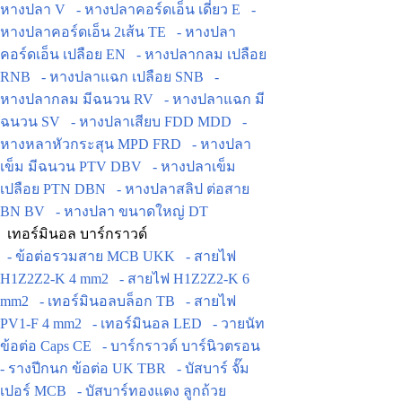
หางปลา V
- หางปลาคอร์ดเอ็น เดี่ยว E
-
หางปลาคอร์ดเอ็น 2เส้น TE
- หางปลา
คอร์ดเอ็น เปลือย EN
- หางปลากลม เปลือย
RNB
- หางปลาแฉก เปลือย SNB
-
หางปลากลม มีฉนวน RV
- หางปลาแฉก มี
ฉนวน SV
- หางปลาเสียบ FDD MDD
-
หางหลาหัวกระสุน MPD FRD
- หางปลา
เข็ม มีฉนวน PTV DBV
- หางปลาเข็ม
เปลือย PTN DBN
- หางปลาสลิป ต่อสาย
BN BV
- หางปลา ขนาดใหญ่ DT
เทอร์มินอล บาร์กราวด์
- ข้อต่อรวมสาย MCB UKK
- สายไฟ
H1Z2Z2-K 4 mm2
- สายไฟ H1Z2Z2-K 6
mm2
- เทอร์มินอลบล็อก TB
- สายไฟ
PV1-F 4 mm2
- เทอร์มินอล LED
- วายนัท
ข้อต่อ Caps CE
- บาร์กราวด์ บาร์นิวตรอน
- รางปีกนก ข้อต่อ UK TBR
- บัสบาร์ จั๊ม
เปอร์ MCB
- บัสบาร์ทองแดง ลูกถ้วย