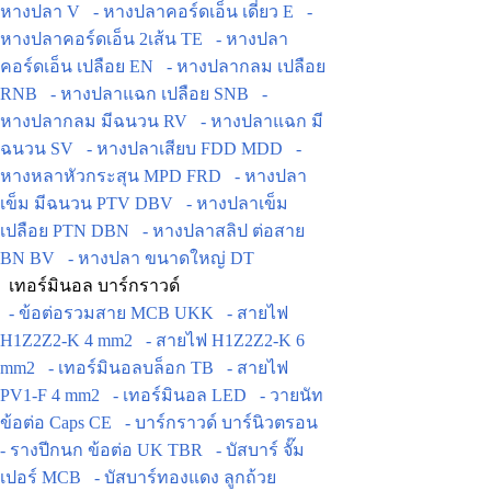
หางปลา V
- หางปลาคอร์ดเอ็น เดี่ยว E
-
หางปลาคอร์ดเอ็น 2เส้น TE
- หางปลา
คอร์ดเอ็น เปลือย EN
- หางปลากลม เปลือย
RNB
- หางปลาแฉก เปลือย SNB
-
หางปลากลม มีฉนวน RV
- หางปลาแฉก มี
ฉนวน SV
- หางปลาเสียบ FDD MDD
-
หางหลาหัวกระสุน MPD FRD
- หางปลา
เข็ม มีฉนวน PTV DBV
- หางปลาเข็ม
เปลือย PTN DBN
- หางปลาสลิป ต่อสาย
BN BV
- หางปลา ขนาดใหญ่ DT
เทอร์มินอล บาร์กราวด์
- ข้อต่อรวมสาย MCB UKK
- สายไฟ
H1Z2Z2-K 4 mm2
- สายไฟ H1Z2Z2-K 6
mm2
- เทอร์มินอลบล็อก TB
- สายไฟ
PV1-F 4 mm2
- เทอร์มินอล LED
- วายนัท
ข้อต่อ Caps CE
- บาร์กราวด์ บาร์นิวตรอน
- รางปีกนก ข้อต่อ UK TBR
- บัสบาร์ จั๊ม
เปอร์ MCB
- บัสบาร์ทองแดง ลูกถ้วย