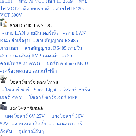
IEC01
- สายไฟ VCT มอก.11-2559
- สาย
ไฟ VCT-G มีสายกราวด์
- สายไฟ IEC53
VCT 300V
สาย RS485 LAN DC
- สาย LAN สายอินเตอร์เน็ต
- สาย LAN
RJ45 สำเร็จรูป
- สายสัญญาณ RS485
ภายนอก
- สายสัญญาณ RS485 ภายใน
-
สายอ่อน เส้นคู่ RVB แดง-ดำ
- สาย
คอนโทรล 24 AWG
- บอร์ด Arduino MCU
- เครื่องทดสอบ ฉนวนไฟฟ้า
โซลาร์ชาร์จ คอนโทรล
- โซลาร์ ชาร์จ Street Light
- โซลาร์ ชาร์จ
เจอร์ PWM
- โซลาร์ ชาร์จเจอร์ MPPT
แผงโซลาร์เซลล์
- แผงโซลาร์ 6V-25V
- แผงโซลาร์ 36V-
52V
- งานเหมาติดตั้ง
- เจนเนอเรเตอร์
กังหัน
- อุปกรณ์อื่นๆ