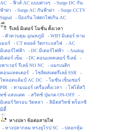
AC
- ฟิวส์ AC แบบต่างๆ
- Surge DC กัน
ฟ้าผ่า
- Surge AC กันฟ้าผ่า
- Surge CCTV
Signal
- ป้องกัน ไฟตกไฟเกิน AC
รีเลย์ มิเตอร์ โมชั่น ตั้งเวลา
- ตัวควบคุม อุณหภูมิ
- WIFI มิเตอร์ ทาม
เมอร์
- CT คอยล์ วัดกระแสไฟ
- AC
มิเตอร์ไฟฟ้า
- DC มิเตอร์ไฟฟ้า
- Analog
มิเตอร์ เข็ม
- DC คอนแทคเตอร์ รีเลย์
-
เพาเวอร์ รีเลย์ NO NC
- แมกเนติก
คอนแทคเตอร์
- โซลิดสเตตรีเลย์ SSR
-
ไพลอตแล้มป์ AC DC
- โมชั่น เซ็นเซอร์
PIR
- ทามเมอร์ เครื่องตั้งเวลา
- โฟโต้สวิ
ทช์ แสงแดด
- สวิทช์ ปุ่มกด ON-OFF
-
มิเตอร์วัดรอบ วัดหลา
- ลิมิตสวิทช์ พร็อกซิ
มิตี้
หางปลา ข้อต่อสายไฟ
- หางปลากลม ทรงยุโรป SC
- ปลอกหุ้ม