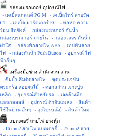
กล่องเบรกเกอร์ อุปกรณ์ไฟ
- เคเบิ้ลแกลนด์ PG M
- เคเบิ้ลไทร์ สายรัด
CT
- เคเบิ้ล มาร์คเกอร์ EC
- ท่อหด ความ
ร้อน ฮีทซิงค์
- กล่องเบรกเกอร์ กันน้ำ
-
กล่องเบรกเกอร์ ภายใน
- กล่องวงจร กันน้ำ
ฝาใส
- กล่องพักสายไฟ ABS
- เทปพันสาย
ไฟ
- กล่องกันน้ำ Push Button
- อุปกรณ์ ไฟ
ฟ้าอื่นๆ
เครื่องมือช่าง สำนักงาน สวน
- คีมย้ำ คีมตัดสายไฟ
- ชุดประแจขัน
-
ตระกร้อ สอยผลไม้
- ดอกสว่าน เจาะปูน
เหล็ก
- อุปกรณ์สำหรับรถ
- เจลล้างมือ
แอลกอฮอล์
- อุปกรณ์ ดักจับแมลง
- สินค้า
ใช้ในบ้าน อื่นๆ
- ถุงไปรษณีย์
- สินค้าใหม่
แบตเตอรี่ สายไฟ ยางหุ้ม
- 16 mm2 สายไฟ แบตเตอรี่
- 25 mm2 สาย