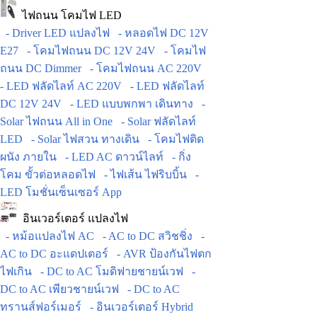
ไฟถนน โคมไฟ LED
- Driver LED แปลงไฟ
- หลอดไฟ DC 12V
E27
- โคมไฟถนน DC 12V 24V
- โคมไฟ
ถนน DC Dimmer
- โคมไฟถนน AC 220V
- LED ฟลัดไลท์ AC 220V
- LED ฟลัดไลท์
DC 12V 24V
- LED แบบพกพา เดินทาง
-
Solar ไฟถนน All in One
- Solar ฟลัดไลท์
LED
- Solar ไฟสวน ทางเดิน
- โคมไฟติด
ผนัง ภายใน
- LED AC ดาวน์ไลท์
- กิ่ง
โคม ขั้วต่อหลอดไฟ
- ไฟเส้น ไฟริบบิ้น
-
LED โมชั่นเซ็นเซอร์ App
อินเวอร์เตอร์ แปลงไฟ
- หม้อแปลงไฟ AC
- AC to DC สวิชชิ่ง
-
AC to DC อะแดปเตอร์
- AVR ป้องกันไฟตก
ไฟเกิน
- DC to AC โมดิฟายชายน์เวฟ
-
DC to AC เพียวชายน์เวฟ
- DC to AC
ทรานส์ฟอร์เมอร์
- อินเวอร์เตอร์ Hybrid