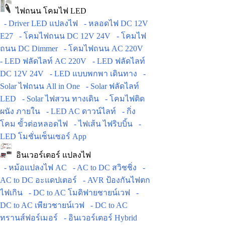
ไฟถนน โคมไฟ LED
- Driver LED แปลงไฟ
- หลอดไฟ DC 12V
E27
- โคมไฟถนน DC 12V 24V
- โคมไฟ
ถนน DC Dimmer
- โคมไฟถนน AC 220V
- LED ฟลัดไลท์ AC 220V
- LED ฟลัดไลท์
DC 12V 24V
- LED แบบพกพา เดินทาง
-
Solar ไฟถนน All in One
- Solar ฟลัดไลท์
LED
- Solar ไฟสวน ทางเดิน
- โคมไฟติด
ผนัง ภายใน
- LED AC ดาวน์ไลท์
- กิ่ง
โคม ขั้วต่อหลอดไฟ
- ไฟเส้น ไฟริบบิ้น
-
LED โมชั่นเซ็นเซอร์ App
อินเวอร์เตอร์ แปลงไฟ
- หม้อแปลงไฟ AC
- AC to DC สวิชชิ่ง
-
AC to DC อะแดปเตอร์
- AVR ป้องกันไฟตก
ไฟเกิน
- DC to AC โมดิฟายชายน์เวฟ
-
DC to AC เพียวชายน์เวฟ
- DC to AC
ทรานส์ฟอร์เมอร์
- อินเวอร์เตอร์ Hybrid