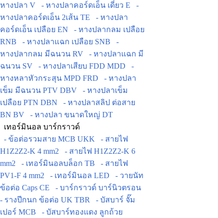
หางปลา V
- หางปลาคอร์ดเอ็น เดี่ยว E
-
หางปลาคอร์ดเอ็น 2เส้น TE
- หางปลา
คอร์ดเอ็น เปลือย EN
- หางปลากลม เปลือย
RNB
- หางปลาแฉก เปลือย SNB
-
หางปลากลม มีฉนวน RV
- หางปลาแฉก มี
ฉนวน SV
- หางปลาเสียบ FDD MDD
-
หางหลาหัวกระสุน MPD FRD
- หางปลา
เข็ม มีฉนวน PTV DBV
- หางปลาเข็ม
เปลือย PTN DBN
- หางปลาสลิป ต่อสาย
BN BV
- หางปลา ขนาดใหญ่ DT
เทอร์มินอล บาร์กราวด์
- ข้อต่อรวมสาย MCB UKK
- สายไฟ
H1Z2Z2-K 4 mm2
- สายไฟ H1Z2Z2-K 6
mm2
- เทอร์มินอลบล็อก TB
- สายไฟ
PV1-F 4 mm2
- เทอร์มินอล LED
- วายนัท
ข้อต่อ Caps CE
- บาร์กราวด์ บาร์นิวตรอน
- รางปีกนก ข้อต่อ UK TBR
- บัสบาร์ จั๊ม
เปอร์ MCB
- บัสบาร์ทองแดง ลูกถ้วย