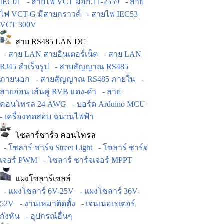
IEC01
- สายไฟ VCT มอก.11-2559
- สาย
ไฟ VCT-G มีสายกราวด์
- สายไฟ IEC53
VCT 300V
สาย RS485 LAN DC
- สาย LAN สายอินเตอร์เน็ต
- สาย LAN
RJ45 สำเร็จรูป
- สายสัญญาณ RS485
ภายนอก
- สายสัญญาณ RS485 ภายใน
-
สายอ่อน เส้นคู่ RVB แดง-ดำ
- สาย
คอนโทรล 24 AWG
- บอร์ด Arduino MCU
- เครื่องทดสอบ ฉนวนไฟฟ้า
โซลาร์ชาร์จ คอนโทรล
- โซลาร์ ชาร์จ Street Light
- โซลาร์ ชาร์จ
เจอร์ PWM
- โซลาร์ ชาร์จเจอร์ MPPT
แผงโซลาร์เซลล์
- แผงโซลาร์ 6V-25V
- แผงโซลาร์ 36V-
52V
- งานเหมาติดตั้ง
- เจนเนอเรเตอร์
กังหัน
- อุปกรณ์อื่นๆ