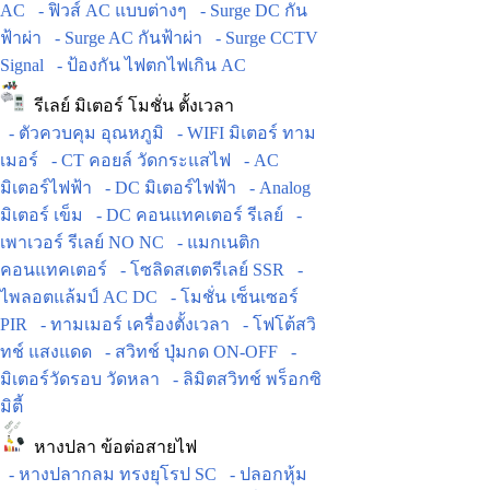
AC
- ฟิวส์ AC แบบต่างๆ
- Surge DC กัน
ฟ้าผ่า
- Surge AC กันฟ้าผ่า
- Surge CCTV
Signal
- ป้องกัน ไฟตกไฟเกิน AC
รีเลย์ มิเตอร์ โมชั่น ตั้งเวลา
- ตัวควบคุม อุณหภูมิ
- WIFI มิเตอร์ ทาม
เมอร์
- CT คอยล์ วัดกระแสไฟ
- AC
มิเตอร์ไฟฟ้า
- DC มิเตอร์ไฟฟ้า
- Analog
มิเตอร์ เข็ม
- DC คอนแทคเตอร์ รีเลย์
-
เพาเวอร์ รีเลย์ NO NC
- แมกเนติก
คอนแทคเตอร์
- โซลิดสเตตรีเลย์ SSR
-
ไพลอตแล้มป์ AC DC
- โมชั่น เซ็นเซอร์
PIR
- ทามเมอร์ เครื่องตั้งเวลา
- โฟโต้สวิ
ทช์ แสงแดด
- สวิทช์ ปุ่มกด ON-OFF
-
มิเตอร์วัดรอบ วัดหลา
- ลิมิตสวิทช์ พร็อกซิ
มิตี้
หางปลา ข้อต่อสายไฟ
- หางปลากลม ทรงยุโรป SC
- ปลอกหุ้ม