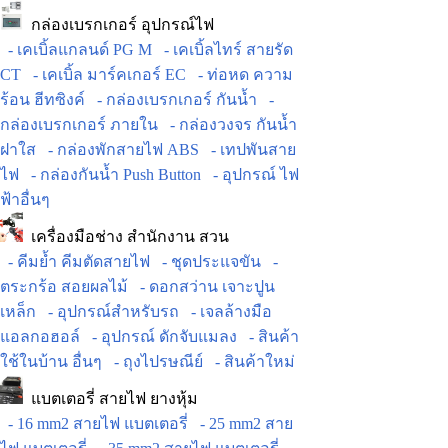
กล่องเบรกเกอร์ อุปกรณ์ไฟ
- เคเบิ้ลแกลนด์ PG M
- เคเบิ้ลไทร์ สายรัด
CT
- เคเบิ้ล มาร์คเกอร์ EC
- ท่อหด ความ
ร้อน ฮีทซิงค์
- กล่องเบรกเกอร์ กันน้ำ
-
กล่องเบรกเกอร์ ภายใน
- กล่องวงจร กันน้ำ
ฝาใส
- กล่องพักสายไฟ ABS
- เทปพันสาย
ไฟ
- กล่องกันน้ำ Push Button
- อุปกรณ์ ไฟ
ฟ้าอื่นๆ
เครื่องมือช่าง สำนักงาน สวน
- คีมย้ำ คีมตัดสายไฟ
- ชุดประแจขัน
-
ตระกร้อ สอยผลไม้
- ดอกสว่าน เจาะปูน
เหล็ก
- อุปกรณ์สำหรับรถ
- เจลล้างมือ
แอลกอฮอล์
- อุปกรณ์ ดักจับแมลง
- สินค้า
ใช้ในบ้าน อื่นๆ
- ถุงไปรษณีย์
- สินค้าใหม่
แบตเตอรี่ สายไฟ ยางหุ้ม
- 16 mm2 สายไฟ แบตเตอรี่
- 25 mm2 สาย