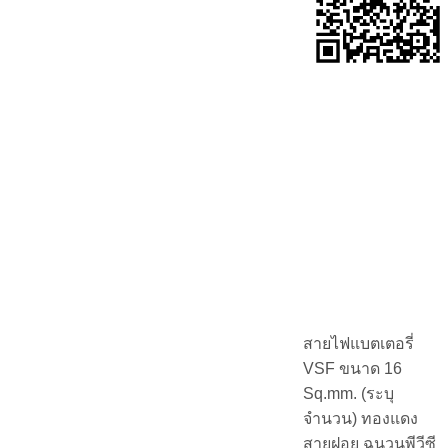
สายไฟแบตเตอรี่
VSF ขนาด 16
Sq.mm. (ระบุ
จำนวน) ทองแดง
สายฝอย ฉนวนพีวีซี