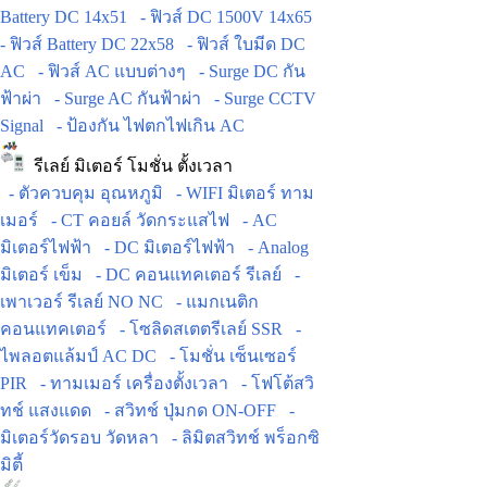
Battery DC 14x51
- ฟิวส์ DC 1500V 14x65
- ฟิวส์ Battery DC 22x58
- ฟิวส์ ใบมีด DC
AC
- ฟิวส์ AC แบบต่างๆ
- Surge DC กัน
ฟ้าผ่า
- Surge AC กันฟ้าผ่า
- Surge CCTV
Signal
- ป้องกัน ไฟตกไฟเกิน AC
รีเลย์ มิเตอร์ โมชั่น ตั้งเวลา
- ตัวควบคุม อุณหภูมิ
- WIFI มิเตอร์ ทาม
เมอร์
- CT คอยล์ วัดกระแสไฟ
- AC
มิเตอร์ไฟฟ้า
- DC มิเตอร์ไฟฟ้า
- Analog
มิเตอร์ เข็ม
- DC คอนแทคเตอร์ รีเลย์
-
เพาเวอร์ รีเลย์ NO NC
- แมกเนติก
คอนแทคเตอร์
- โซลิดสเตตรีเลย์ SSR
-
ไพลอตแล้มป์ AC DC
- โมชั่น เซ็นเซอร์
PIR
- ทามเมอร์ เครื่องตั้งเวลา
- โฟโต้สวิ
ทช์ แสงแดด
- สวิทช์ ปุ่มกด ON-OFF
-
มิเตอร์วัดรอบ วัดหลา
- ลิมิตสวิทช์ พร็อกซิ
มิตี้