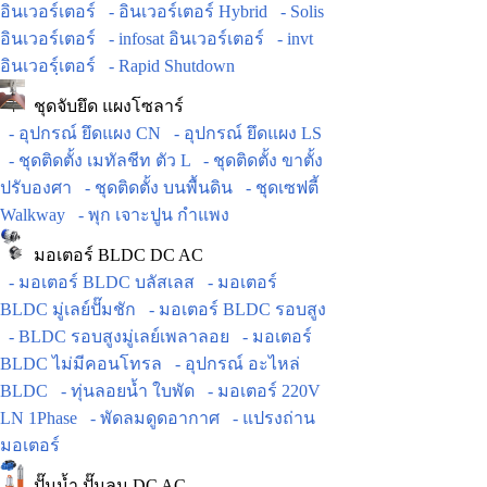
อินเวอร์เตอร์
- อินเวอร์เตอร์ Hybrid
- Solis
อินเวอร์เตอร์
- infosat อินเวอร์เตอร์
- invt
อินเวอร์ฺเตอร์
- Rapid Shutdown
ชุดจับยึด แผงโซลาร์
- อุปกรณ์ ยึดแผง CN
- อุปกรณ์ ยึดแผง LS
- ชุดติดตั้ง เมทัลชีท ตัว L
- ชุดติดตั้ง ขาตั้ง
ปรับองศา
- ชุดติดตั้ง บนพื้นดิน
- ชุดเซฟตี้
Walkway
- พุก เจาะปูน กำแพง
มอเตอร์ BLDC DC AC
- มอเตอร์ BLDC บลัสเลส
- มอเตอร์
BLDC มู่เลย์ปั๊มชัก
- มอเตอร์ BLDC รอบสูง
- BLDC รอบสูงมู่เลย์เพลาลอย
- มอเตอร์
BLDC ไม่มีคอนโทรล
- อุปกรณ์ อะไหล่
BLDC
- ทุ่นลอยน้ำ ใบพัด
- มอเตอร์ 220V
LN 1Phase
- พัดลมดูดอากาศ
- แปรงถ่าน
มอเตอร์
ปั๊มน้ำ ปั๊มลม DC AC