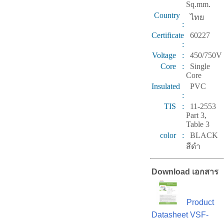
Sq.mm.
Country
ไทย
:
Certificate
60227
:
Voltage :
450/750V
Core :
Single
Core
Insulated
PVC
:
TIS :
11-2553
Part 3,
Table 3
color :
BLACK
สีดำ
Download เอกสาร
Product
Datasheet VSF-