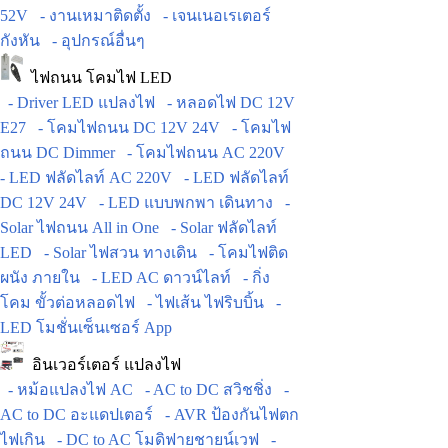
52V
- งานเหมาติดตั้ง
- เจนเนอเรเตอร์
กังหัน
- อุปกรณ์อื่นๆ
ไฟถนน โคมไฟ LED
- Driver LED แปลงไฟ
- หลอดไฟ DC 12V
E27
- โคมไฟถนน DC 12V 24V
- โคมไฟ
ถนน DC Dimmer
- โคมไฟถนน AC 220V
- LED ฟลัดไลท์ AC 220V
- LED ฟลัดไลท์
DC 12V 24V
- LED แบบพกพา เดินทาง
-
Solar ไฟถนน All in One
- Solar ฟลัดไลท์
LED
- Solar ไฟสวน ทางเดิน
- โคมไฟติด
ผนัง ภายใน
- LED AC ดาวน์ไลท์
- กิ่ง
โคม ขั้วต่อหลอดไฟ
- ไฟเส้น ไฟริบบิ้น
-
LED โมชั่นเซ็นเซอร์ App
อินเวอร์เตอร์ แปลงไฟ
- หม้อแปลงไฟ AC
- AC to DC สวิชชิ่ง
-
AC to DC อะแดปเตอร์
- AVR ป้องกันไฟตก
ไฟเกิน
- DC to AC โมดิฟายชายน์เวฟ
-