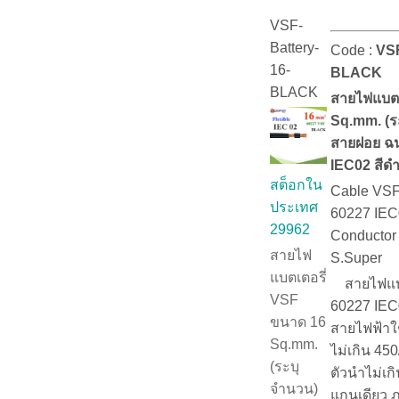
VSF-
Battery-
Code :
VSF
16-
BLACK
BLACK
สายไฟแบตเ
Sq.mm. (ร
สายฝอย ฉน
IEC02 สีด
สต็อกใน
Cable VSF
ประเทศ
60227 IEC
29962
Conductor
สายไฟ
S.Super
แบตเตอรี่
สายไฟแบตเ
VSF
60227 IEC
ขนาด 16
สายไฟฟ้าใช
Sq.mm.
ไม่เกิน 45
(ระบุ
ตัวนำไม่เ
จำนวน)
แกนเดียว 