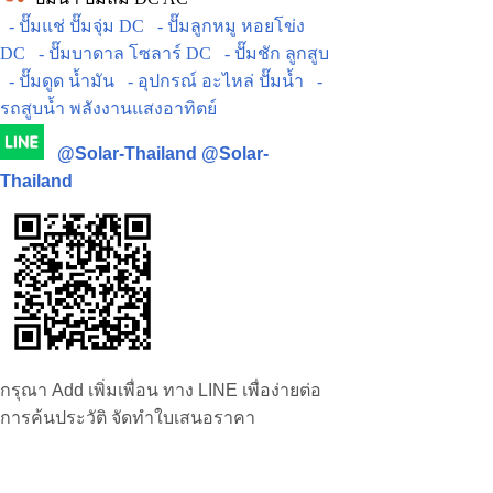
- ปั๊มแช่ ปั๊มจุ่ม DC
- ปั๊มลูกหมู หอยโข่ง
DC
- ปั๊มบาดาล โซลาร์ DC
- ปั๊มชัก ลูกสูบ
- ปั๊มดูด น้ำมัน
- อุปกรณ์ อะไหล่ ปั๊มน้ำ
-
รถสูบน้ำ พลังงานแสงอาทิตย์
@Solar-Thailand
@Solar-
Thailand
กรุณา Add เพิ่มเพื่อน ทาง LINE เพื่อง่ายต่อ
การค้นประวัติ จัดทำใบเสนอราคา