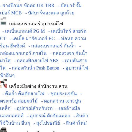
- รางปีกนก ข้อต่อ UK TBR
- บัสบาร์ จั๊ม
เปอร์ MCB
- บัสบาร์ทองแดง ลูกถ้วย
กล่องเบรกเกอร์ อุปกรณ์ไฟ
- เคเบิ้ลแกลนด์ PG M
- เคเบิ้ลไทร์ สายรัด
CT
- เคเบิ้ล มาร์คเกอร์ EC
- ท่อหด ความ
ร้อน ฮีทซิงค์
- กล่องเบรกเกอร์ กันน้ำ
-
กล่องเบรกเกอร์ ภายใน
- กล่องวงจร กันน้ำ
ฝาใส
- กล่องพักสายไฟ ABS
- เทปพันสาย
ไฟ
- กล่องกันน้ำ Push Button
- อุปกรณ์ ไฟ
ฟ้าอื่นๆ
เครื่องมือช่าง สำนักงาน สวน
- คีมย้ำ คีมตัดสายไฟ
- ชุดประแจขัน
-
ตระกร้อ สอยผลไม้
- ดอกสว่าน เจาะปูน
เหล็ก
- อุปกรณ์สำหรับรถ
- เจลล้างมือ
แอลกอฮอล์
- อุปกรณ์ ดักจับแมลง
- สินค้า
ใช้ในบ้าน อื่นๆ
- ถุงไปรษณีย์
- สินค้าใหม่