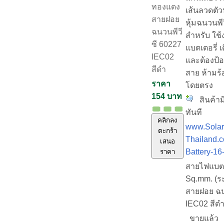
ทองแดง
เส้นลวดตั
สายฝอย
หุ้มฉนวนพีว
ฉนวนพีวี
สำหรับ ใช้
ซี 60227
แบตเตอรี่ 
IEC02
และต้องป้อ
สีดำ
สาย ห้ามร้อ
ราคา
โดยตรง
154 บาท
สินค้าม
ทันที
คลิกลง
www.Solar
ตะกร้า
Thailand.c
เสนอ
Battery-1
ราคา
สายไฟแบตเ
Sq.mm. (ร
สายฝอย ฉน
IEC02 สีด
ขายแล้ว