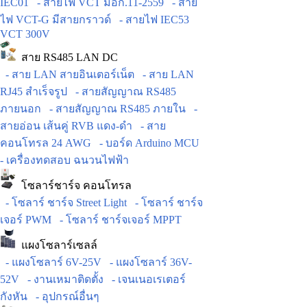
IEC01
- สายไฟ VCT มอก.11-2559
- สาย
ไฟ VCT-G มีสายกราวด์
- สายไฟ IEC53
VCT 300V
สาย RS485 LAN DC
- สาย LAN สายอินเตอร์เน็ต
- สาย LAN
RJ45 สำเร็จรูป
- สายสัญญาณ RS485
ภายนอก
- สายสัญญาณ RS485 ภายใน
-
สายอ่อน เส้นคู่ RVB แดง-ดำ
- สาย
คอนโทรล 24 AWG
- บอร์ด Arduino MCU
- เครื่องทดสอบ ฉนวนไฟฟ้า
โซลาร์ชาร์จ คอนโทรล
- โซลาร์ ชาร์จ Street Light
- โซลาร์ ชาร์จ
เจอร์ PWM
- โซลาร์ ชาร์จเจอร์ MPPT
แผงโซลาร์เซลล์
- แผงโซลาร์ 6V-25V
- แผงโซลาร์ 36V-
52V
- งานเหมาติดตั้ง
- เจนเนอเรเตอร์
กังหัน
- อุปกรณ์อื่นๆ