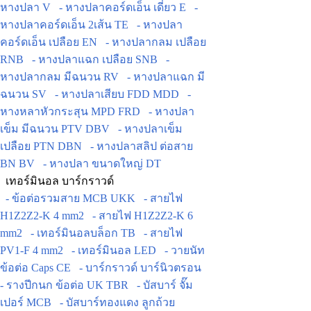
หางปลา V
- หางปลาคอร์ดเอ็น เดี่ยว E
-
หางปลาคอร์ดเอ็น 2เส้น TE
- หางปลา
คอร์ดเอ็น เปลือย EN
- หางปลากลม เปลือย
RNB
- หางปลาแฉก เปลือย SNB
-
หางปลากลม มีฉนวน RV
- หางปลาแฉก มี
ฉนวน SV
- หางปลาเสียบ FDD MDD
-
หางหลาหัวกระสุน MPD FRD
- หางปลา
เข็ม มีฉนวน PTV DBV
- หางปลาเข็ม
เปลือย PTN DBN
- หางปลาสลิป ต่อสาย
BN BV
- หางปลา ขนาดใหญ่ DT
เทอร์มินอล บาร์กราวด์
- ข้อต่อรวมสาย MCB UKK
- สายไฟ
H1Z2Z2-K 4 mm2
- สายไฟ H1Z2Z2-K 6
mm2
- เทอร์มินอลบล็อก TB
- สายไฟ
PV1-F 4 mm2
- เทอร์มินอล LED
- วายนัท
ข้อต่อ Caps CE
- บาร์กราวด์ บาร์นิวตรอน
- รางปีกนก ข้อต่อ UK TBR
- บัสบาร์ จั๊ม
เปอร์ MCB
- บัสบาร์ทองแดง ลูกถ้วย