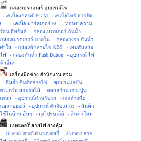
กล่องเบรกเกอร์ อุปกรณ์ไฟ
- เคเบิ้ลแกลนด์ PG M
- เคเบิ้ลไทร์ สายรัด
CT
- เคเบิ้ล มาร์คเกอร์ EC
- ท่อหด ความ
ร้อน ฮีทซิงค์
- กล่องเบรกเกอร์ กันน้ำ
-
กล่องเบรกเกอร์ ภายใน
- กล่องวงจร กันน้ำ
ฝาใส
- กล่องพักสายไฟ ABS
- เทปพันสาย
ไฟ
- กล่องกันน้ำ Push Button
- อุปกรณ์ ไฟ
ฟ้าอื่นๆ
เครื่องมือช่าง สำนักงาน สวน
- คีมย้ำ คีมตัดสายไฟ
- ชุดประแจขัน
-
ตระกร้อ สอยผลไม้
- ดอกสว่าน เจาะปูน
เหล็ก
- อุปกรณ์สำหรับรถ
- เจลล้างมือ
แอลกอฮอล์
- อุปกรณ์ ดักจับแมลง
- สินค้า
ใช้ในบ้าน อื่นๆ
- ถุงไปรษณีย์
- สินค้าใหม่
แบตเตอรี่ สายไฟ ยางหุ้ม
- 16 mm2 สายไฟ แบตเตอรี่
- 25 mm2 สาย