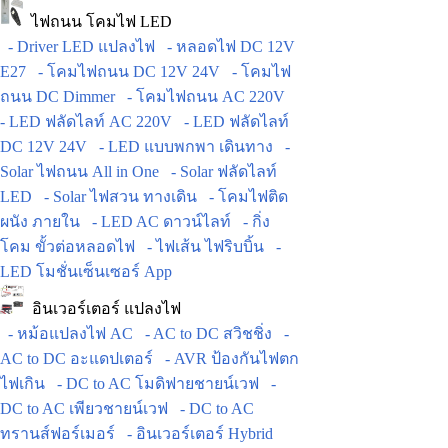
ไฟถนน โคมไฟ LED
- Driver LED แปลงไฟ
- หลอดไฟ DC 12V
E27
- โคมไฟถนน DC 12V 24V
- โคมไฟ
ถนน DC Dimmer
- โคมไฟถนน AC 220V
- LED ฟลัดไลท์ AC 220V
- LED ฟลัดไลท์
DC 12V 24V
- LED แบบพกพา เดินทาง
-
Solar ไฟถนน All in One
- Solar ฟลัดไลท์
LED
- Solar ไฟสวน ทางเดิน
- โคมไฟติด
ผนัง ภายใน
- LED AC ดาวน์ไลท์
- กิ่ง
โคม ขั้วต่อหลอดไฟ
- ไฟเส้น ไฟริบบิ้น
-
LED โมชั่นเซ็นเซอร์ App
อินเวอร์เตอร์ แปลงไฟ
- หม้อแปลงไฟ AC
- AC to DC สวิชชิ่ง
-
AC to DC อะแดปเตอร์
- AVR ป้องกันไฟตก
ไฟเกิน
- DC to AC โมดิฟายชายน์เวฟ
-
DC to AC เพียวชายน์เวฟ
- DC to AC
ทรานส์ฟอร์เมอร์
- อินเวอร์เตอร์ Hybrid