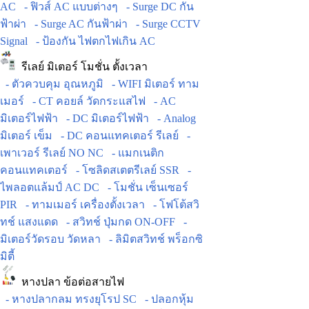
AC
- ฟิวส์ AC แบบต่างๆ
- Surge DC กัน
ฟ้าผ่า
- Surge AC กันฟ้าผ่า
- Surge CCTV
Signal
- ป้องกัน ไฟตกไฟเกิน AC
รีเลย์ มิเตอร์ โมชั่น ตั้งเวลา
- ตัวควบคุม อุณหภูมิ
- WIFI มิเตอร์ ทาม
เมอร์
- CT คอยล์ วัดกระแสไฟ
- AC
มิเตอร์ไฟฟ้า
- DC มิเตอร์ไฟฟ้า
- Analog
มิเตอร์ เข็ม
- DC คอนแทคเตอร์ รีเลย์
-
เพาเวอร์ รีเลย์ NO NC
- แมกเนติก
คอนแทคเตอร์
- โซลิดสเตตรีเลย์ SSR
-
ไพลอตแล้มป์ AC DC
- โมชั่น เซ็นเซอร์
PIR
- ทามเมอร์ เครื่องตั้งเวลา
- โฟโต้สวิ
ทช์ แสงแดด
- สวิทช์ ปุ่มกด ON-OFF
-
มิเตอร์วัดรอบ วัดหลา
- ลิมิตสวิทช์ พร็อกซิ
มิตี้
หางปลา ข้อต่อสายไฟ
- หางปลากลม ทรงยุโรป SC
- ปลอกหุ้ม