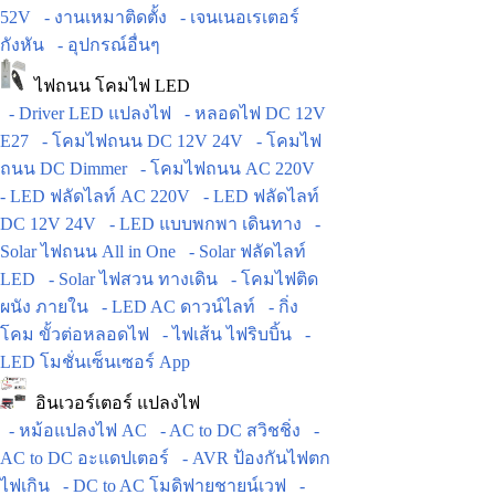
52V
- งานเหมาติดตั้ง
- เจนเนอเรเตอร์
กังหัน
- อุปกรณ์อื่นๆ
ไฟถนน โคมไฟ LED
- Driver LED แปลงไฟ
- หลอดไฟ DC 12V
E27
- โคมไฟถนน DC 12V 24V
- โคมไฟ
ถนน DC Dimmer
- โคมไฟถนน AC 220V
- LED ฟลัดไลท์ AC 220V
- LED ฟลัดไลท์
DC 12V 24V
- LED แบบพกพา เดินทาง
-
Solar ไฟถนน All in One
- Solar ฟลัดไลท์
LED
- Solar ไฟสวน ทางเดิน
- โคมไฟติด
ผนัง ภายใน
- LED AC ดาวน์ไลท์
- กิ่ง
โคม ขั้วต่อหลอดไฟ
- ไฟเส้น ไฟริบบิ้น
-
LED โมชั่นเซ็นเซอร์ App
อินเวอร์เตอร์ แปลงไฟ
- หม้อแปลงไฟ AC
- AC to DC สวิชชิ่ง
-
AC to DC อะแดปเตอร์
- AVR ป้องกันไฟตก
ไฟเกิน
- DC to AC โมดิฟายชายน์เวฟ
-