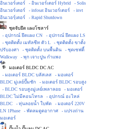
อินเวอร์เตอร์
- อินเวอร์เตอร์ Hybrid
- Solis
อินเวอร์เตอร์
- infosat อินเวอร์เตอร์
- invt
อินเวอร์ฺเตอร์
- Rapid Shutdown
ชุดจับยึด แผงโซลาร์
- อุปกรณ์ ยึดแผง CN
- อุปกรณ์ ยึดแผง LS
- ชุดติดตั้ง เมทัลชีท ตัว L
- ชุดติดตั้ง ขาตั้ง
ปรับองศา
- ชุดติดตั้ง บนพื้นดิน
- ชุดเซฟตี้
Walkway
- พุก เจาะปูน กำแพง
มอเตอร์ BLDC DC AC
- มอเตอร์ BLDC บลัสเลส
- มอเตอร์
BLDC มู่เลย์ปั๊มชัก
- มอเตอร์ BLDC รอบสูง
- BLDC รอบสูงมู่เลย์เพลาลอย
- มอเตอร์
BLDC ไม่มีคอนโทรล
- อุปกรณ์ อะไหล่
BLDC
- ทุ่นลอยน้ำ ใบพัด
- มอเตอร์ 220V
LN 1Phase
- พัดลมดูดอากาศ
- แปรงถ่าน
มอเตอร์
ปั๊มน้ำ ปั๊มลม DC AC