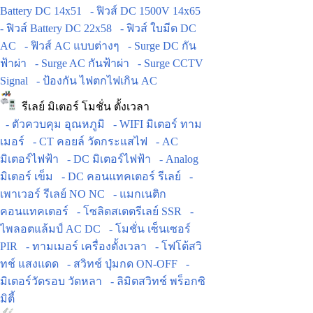
Battery DC 14x51
- ฟิวส์ DC 1500V 14x65
- ฟิวส์ Battery DC 22x58
- ฟิวส์ ใบมีด DC
AC
- ฟิวส์ AC แบบต่างๆ
- Surge DC กัน
ฟ้าผ่า
- Surge AC กันฟ้าผ่า
- Surge CCTV
Signal
- ป้องกัน ไฟตกไฟเกิน AC
รีเลย์ มิเตอร์ โมชั่น ตั้งเวลา
- ตัวควบคุม อุณหภูมิ
- WIFI มิเตอร์ ทาม
เมอร์
- CT คอยล์ วัดกระแสไฟ
- AC
มิเตอร์ไฟฟ้า
- DC มิเตอร์ไฟฟ้า
- Analog
มิเตอร์ เข็ม
- DC คอนแทคเตอร์ รีเลย์
-
เพาเวอร์ รีเลย์ NO NC
- แมกเนติก
คอนแทคเตอร์
- โซลิดสเตตรีเลย์ SSR
-
ไพลอตแล้มป์ AC DC
- โมชั่น เซ็นเซอร์
PIR
- ทามเมอร์ เครื่องตั้งเวลา
- โฟโต้สวิ
ทช์ แสงแดด
- สวิทช์ ปุ่มกด ON-OFF
-
มิเตอร์วัดรอบ วัดหลา
- ลิมิตสวิทช์ พร็อกซิ
มิตี้