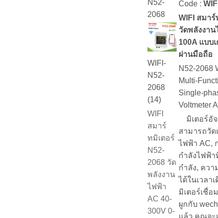
N52-
Code :
WIF
2068
WIFI สมาร์
วัดพลังงาน
100A แบบเ
ผ่านมือถือ
WIFI-
N52-2068 W
N52-
Multi-Funct
2068
Single-phas
(14)
Voltmeter 
WIFI
มิเตอร์อัจ
สมาร์
สามารถวัด
ทมิเตอร์
ไฟฟ้า AC, 
N52-
กำลังไฟฟ้าท
2068 วัด
กำลัง, ควา
พลังงาน
ได้ในเวลาเด
ไฟฟ้า
มิเตอร์เชื่อ
AC 40-
ผูกกับ wec
300V 0-
แล้ว คุณจะ