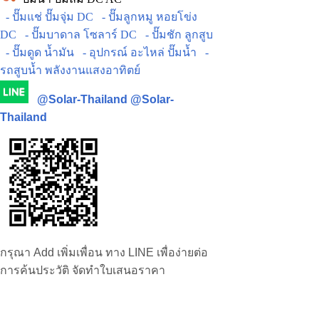
- ปั๊มแช่ ปั๊มจุ่ม DC
- ปั๊มลูกหมู หอยโข่ง
DC
- ปั๊มบาดาล โซลาร์ DC
- ปั๊มชัก ลูกสูบ
- ปั๊มดูด น้ำมัน
- อุปกรณ์ อะไหล่ ปั๊มน้ำ
-
รถสูบน้ำ พลังงานแสงอาทิตย์
@Solar-Thailand
@Solar-
Thailand
กรุณา Add เพิ่มเพื่อน ทาง LINE เพื่อง่ายต่อ
การค้นประวัติ จัดทำใบเสนอราคา