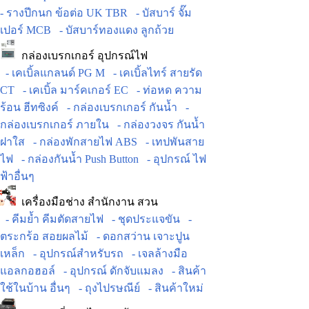
- รางปีกนก ข้อต่อ UK TBR
- บัสบาร์ จั๊ม
เปอร์ MCB
- บัสบาร์ทองแดง ลูกถ้วย
กล่องเบรกเกอร์ อุปกรณ์ไฟ
- เคเบิ้ลแกลนด์ PG M
- เคเบิ้ลไทร์ สายรัด
CT
- เคเบิ้ล มาร์คเกอร์ EC
- ท่อหด ความ
ร้อน ฮีทซิงค์
- กล่องเบรกเกอร์ กันน้ำ
-
กล่องเบรกเกอร์ ภายใน
- กล่องวงจร กันน้ำ
ฝาใส
- กล่องพักสายไฟ ABS
- เทปพันสาย
ไฟ
- กล่องกันน้ำ Push Button
- อุปกรณ์ ไฟ
ฟ้าอื่นๆ
เครื่องมือช่าง สำนักงาน สวน
- คีมย้ำ คีมตัดสายไฟ
- ชุดประแจขัน
-
ตระกร้อ สอยผลไม้
- ดอกสว่าน เจาะปูน
เหล็ก
- อุปกรณ์สำหรับรถ
- เจลล้างมือ
แอลกอฮอล์
- อุปกรณ์ ดักจับแมลง
- สินค้า
ใช้ในบ้าน อื่นๆ
- ถุงไปรษณีย์
- สินค้าใหม่