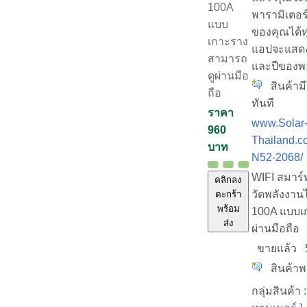
100A
พารามิเตอร
แบบ
ของคุณได้ท
เกาะราง
แอปจะแสดงส
สามารถ
และปีของพ
ดูผ่านมือ
สินค้ามี
ถือ
ทันที
ราคา
www.Solar
960
Thailand.co
บาท
N52-2068/
WIFI สมาร์
คลิกลง
วัดพลังงาน
ตะกร้า
พร้อม
100A แบบเ
ส่ง
ผ่านมือถือ
ขายแล้ว
สินค้าพร
กลุ่มสินค้า :