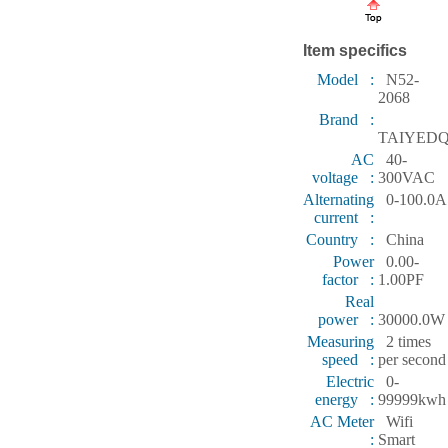
Item specifics
Model :
N52-
2068
Brand :
TAIYED
AC
40-
voltage :
300VAC
Alternating
0-100.0A
current :
Country :
China
Power
0.00-
factor :
1.00PF
Real
power :
30000.0W
Measuring
2 times
speed :
per second
Electric
0-
energy :
99999kwh
AC Meter
Wifi
:
Smart