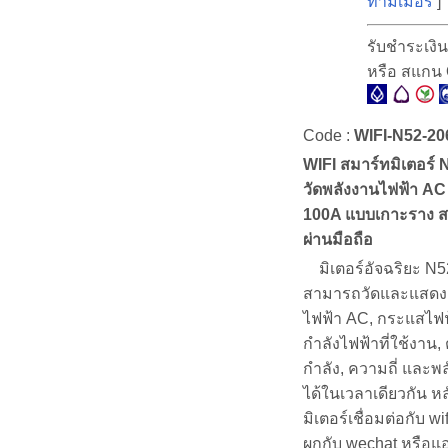
ทามเมอร์
]
รับชำระเงิ
หรือ สแกน
Code :
WIFI-N52-20
WIFI สมาร์ทมิเตอร์
วัดพลังงานไฟฟ้า AC
100A แบบเกาะราง ส
ผ่านมือถือ
มิเตอร์อัจฉริยะ N5
สามารถวัดและแสดง
ไฟฟ้า AC, กระแสไฟฟ
กำลังไฟฟ้าที่ใช้งาน
กำลัง, ความถี่ และพ
ได้ในเวลาเดียวกัน หล
มิเตอร์เชื่อมต่อกับ w
ผูกกับ wechat หรือ