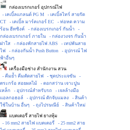
กล่องเบรกเกอร์ อุปกรณ์ไฟ
- เคเบิ้ลแกลนด์ PG M
- เคเบิ้ลไทร์ สายรัด
CT
- เคเบิ้ล มาร์คเกอร์ EC
- ท่อหด ความ
ร้อน ฮีทซิงค์
- กล่องเบรกเกอร์ กันน้ำ
-
กล่องเบรกเกอร์ ภายใน
- กล่องวงจร กันน้ำ
ฝาใส
- กล่องพักสายไฟ ABS
- เทปพันสาย
ไฟ
- กล่องกันน้ำ Push Button
- อุปกรณ์ ไฟ
ฟ้าอื่นๆ
เครื่องมือช่าง สำนักงาน สวน
- คีมย้ำ คีมตัดสายไฟ
- ชุดประแจขัน
-
ตระกร้อ สอยผลไม้
- ดอกสว่าน เจาะปูน
เหล็ก
- อุปกรณ์สำหรับรถ
- เจลล้างมือ
แอลกอฮอล์
- อุปกรณ์ ดักจับแมลง
- สินค้า
ใช้ในบ้าน อื่นๆ
- ถุงไปรษณีย์
- สินค้าใหม่
แบตเตอรี่ สายไฟ ยางหุ้ม
- 16 mm2 สายไฟ แบตเตอรี่
- 25 mm2 สาย