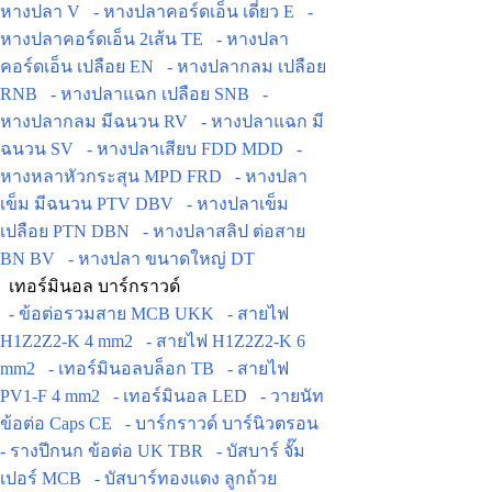
หางปลา V
- หางปลาคอร์ดเอ็น เดี่ยว E
-
หางปลาคอร์ดเอ็น 2เส้น TE
- หางปลา
คอร์ดเอ็น เปลือย EN
- หางปลากลม เปลือย
RNB
- หางปลาแฉก เปลือย SNB
-
หางปลากลม มีฉนวน RV
- หางปลาแฉก มี
ฉนวน SV
- หางปลาเสียบ FDD MDD
-
หางหลาหัวกระสุน MPD FRD
- หางปลา
เข็ม มีฉนวน PTV DBV
- หางปลาเข็ม
เปลือย PTN DBN
- หางปลาสลิป ต่อสาย
BN BV
- หางปลา ขนาดใหญ่ DT
เทอร์มินอล บาร์กราวด์
- ข้อต่อรวมสาย MCB UKK
- สายไฟ
H1Z2Z2-K 4 mm2
- สายไฟ H1Z2Z2-K 6
mm2
- เทอร์มินอลบล็อก TB
- สายไฟ
PV1-F 4 mm2
- เทอร์มินอล LED
- วายนัท
ข้อต่อ Caps CE
- บาร์กราวด์ บาร์นิวตรอน
- รางปีกนก ข้อต่อ UK TBR
- บัสบาร์ จั๊ม
เปอร์ MCB
- บัสบาร์ทองแดง ลูกถ้วย