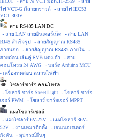
IEC01
- สายไฟ VCT มอก.11-2559
- สาย
ไฟ VCT-G มีสายกราวด์
- สายไฟ IEC53
VCT 300V
สาย RS485 LAN DC
- สาย LAN สายอินเตอร์เน็ต
- สาย LAN
RJ45 สำเร็จรูป
- สายสัญญาณ RS485
ภายนอก
- สายสัญญาณ RS485 ภายใน
-
สายอ่อน เส้นคู่ RVB แดง-ดำ
- สาย
คอนโทรล 24 AWG
- บอร์ด Arduino MCU
- เครื่องทดสอบ ฉนวนไฟฟ้า
โซลาร์ชาร์จ คอนโทรล
- โซลาร์ ชาร์จ Street Light
- โซลาร์ ชาร์จ
เจอร์ PWM
- โซลาร์ ชาร์จเจอร์ MPPT
แผงโซลาร์เซลล์
- แผงโซลาร์ 6V-25V
- แผงโซลาร์ 36V-
52V
- งานเหมาติดตั้ง
- เจนเนอเรเตอร์
กังหัน
- อุปกรณ์อื่นๆ