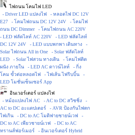
ไฟถนน โคมไฟ LED
- Driver LED แปลงไฟ
- หลอดไฟ DC 12V
E27
- โคมไฟถนน DC 12V 24V
- โคมไฟ
ถนน DC Dimmer
- โคมไฟถนน AC 220V
- LED ฟลัดไลท์ AC 220V
- LED ฟลัดไลท์
DC 12V 24V
- LED แบบพกพา เดินทาง
-
Solar ไฟถนน All in One
- Solar ฟลัดไลท์
LED
- Solar ไฟสวน ทางเดิน
- โคมไฟติด
ผนัง ภายใน
- LED AC ดาวน์ไลท์
- กิ่ง
โคม ขั้วต่อหลอดไฟ
- ไฟเส้น ไฟริบบิ้น
-
LED โมชั่นเซ็นเซอร์ App
อินเวอร์เตอร์ แปลงไฟ
- หม้อแปลงไฟ AC
- AC to DC สวิชชิ่ง
-
AC to DC อะแดปเตอร์
- AVR ป้องกันไฟตก
ไฟเกิน
- DC to AC โมดิฟายชายน์เวฟ
-
DC to AC เพียวชายน์เวฟ
- DC to AC
ทรานส์ฟอร์เมอร์
- อินเวอร์เตอร์ Hybrid