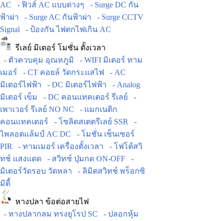
AC
- ฟิวส์ AC แบบต่างๆ
- Surge DC กัน
ฟ้าผ่า
- Surge AC กันฟ้าผ่า
- Surge CCTV
Signal
- ป้องกัน ไฟตกไฟเกิน AC
รีเลย์ มิเตอร์ โมชั่น ตั้งเวลา
- ตัวควบคุม อุณหภูมิ
- WIFI มิเตอร์ ทาม
เมอร์
- CT คอยล์ วัดกระแสไฟ
- AC
มิเตอร์ไฟฟ้า
- DC มิเตอร์ไฟฟ้า
- Analog
มิเตอร์ เข็ม
- DC คอนแทคเตอร์ รีเลย์
-
เพาเวอร์ รีเลย์ NO NC
- แมกเนติก
คอนแทคเตอร์
- โซลิดสเตตรีเลย์ SSR
-
ไพลอตแล้มป์ AC DC
- โมชั่น เซ็นเซอร์
PIR
- ทามเมอร์ เครื่องตั้งเวลา
- โฟโต้สวิ
ทช์ แสงแดด
- สวิทช์ ปุ่มกด ON-OFF
-
มิเตอร์วัดรอบ วัดหลา
- ลิมิตสวิทช์ พร็อกซิ
มิตี้
หางปลา ข้อต่อสายไฟ
- หางปลากลม ทรงยุโรป SC
- ปลอกหุ้ม