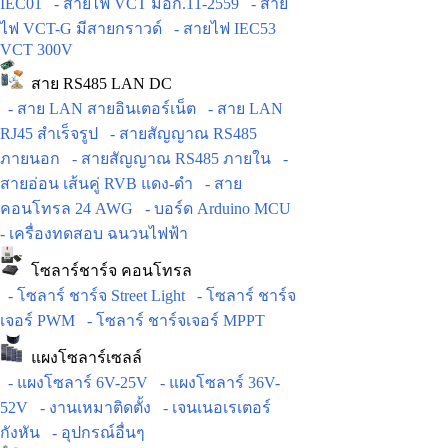
IEC01
- สายไฟ VCT มอก.11-2559
- สาย
ไฟ VCT-G มีสายกราวด์
- สายไฟ IEC53
VCT 300V
สาย RS485 LAN DC
- สาย LAN สายอินเตอร์เน็ต
- สาย LAN
RJ45 สำเร็จรูป
- สายสัญญาณ RS485
ภายนอก
- สายสัญญาณ RS485 ภายใน
-
สายอ่อน เส้นคู่ RVB แดง-ดำ
- สาย
คอนโทรล 24 AWG
- บอร์ด Arduino MCU
- เครื่องทดสอบ ฉนวนไฟฟ้า
โซลาร์ชาร์จ คอนโทรล
- โซลาร์ ชาร์จ Street Light
- โซลาร์ ชาร์จ
เจอร์ PWM
- โซลาร์ ชาร์จเจอร์ MPPT
แผงโซลาร์เซลล์
- แผงโซลาร์ 6V-25V
- แผงโซลาร์ 36V-
52V
- งานเหมาติดตั้ง
- เจนเนอเรเตอร์
กังหัน
- อุปกรณ์อื่นๆ