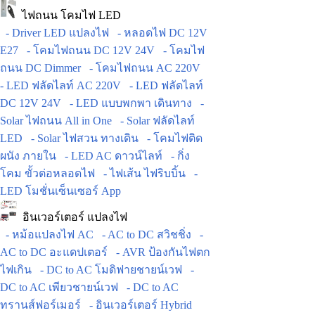
ไฟถนน โคมไฟ LED
- Driver LED แปลงไฟ
- หลอดไฟ DC 12V
E27
- โคมไฟถนน DC 12V 24V
- โคมไฟ
ถนน DC Dimmer
- โคมไฟถนน AC 220V
- LED ฟลัดไลท์ AC 220V
- LED ฟลัดไลท์
DC 12V 24V
- LED แบบพกพา เดินทาง
-
Solar ไฟถนน All in One
- Solar ฟลัดไลท์
LED
- Solar ไฟสวน ทางเดิน
- โคมไฟติด
ผนัง ภายใน
- LED AC ดาวน์ไลท์
- กิ่ง
โคม ขั้วต่อหลอดไฟ
- ไฟเส้น ไฟริบบิ้น
-
LED โมชั่นเซ็นเซอร์ App
อินเวอร์เตอร์ แปลงไฟ
- หม้อแปลงไฟ AC
- AC to DC สวิชชิ่ง
-
AC to DC อะแดปเตอร์
- AVR ป้องกันไฟตก
ไฟเกิน
- DC to AC โมดิฟายชายน์เวฟ
-
DC to AC เพียวชายน์เวฟ
- DC to AC
ทรานส์ฟอร์เมอร์
- อินเวอร์เตอร์ Hybrid