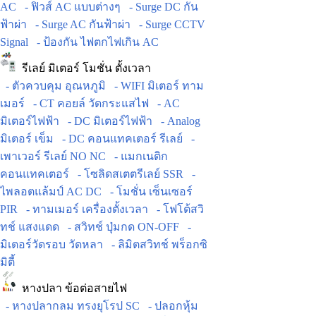
AC
- ฟิวส์ AC แบบต่างๆ
- Surge DC กัน
ฟ้าผ่า
- Surge AC กันฟ้าผ่า
- Surge CCTV
Signal
- ป้องกัน ไฟตกไฟเกิน AC
รีเลย์ มิเตอร์ โมชั่น ตั้งเวลา
- ตัวควบคุม อุณหภูมิ
- WIFI มิเตอร์ ทาม
เมอร์
- CT คอยล์ วัดกระแสไฟ
- AC
มิเตอร์ไฟฟ้า
- DC มิเตอร์ไฟฟ้า
- Analog
มิเตอร์ เข็ม
- DC คอนแทคเตอร์ รีเลย์
-
เพาเวอร์ รีเลย์ NO NC
- แมกเนติก
คอนแทคเตอร์
- โซลิดสเตตรีเลย์ SSR
-
ไพลอตแล้มป์ AC DC
- โมชั่น เซ็นเซอร์
PIR
- ทามเมอร์ เครื่องตั้งเวลา
- โฟโต้สวิ
ทช์ แสงแดด
- สวิทช์ ปุ่มกด ON-OFF
-
มิเตอร์วัดรอบ วัดหลา
- ลิมิตสวิทช์ พร็อกซิ
มิตี้
หางปลา ข้อต่อสายไฟ
- หางปลากลม ทรงยุโรป SC
- ปลอกหุ้ม