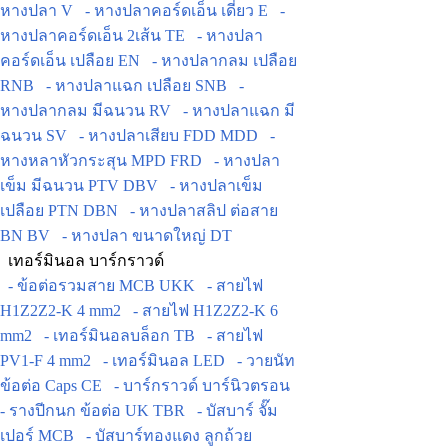
หางปลา V
- หางปลาคอร์ดเอ็น เดี่ยว E
-
หางปลาคอร์ดเอ็น 2เส้น TE
- หางปลา
คอร์ดเอ็น เปลือย EN
- หางปลากลม เปลือย
RNB
- หางปลาแฉก เปลือย SNB
-
หางปลากลม มีฉนวน RV
- หางปลาแฉก มี
ฉนวน SV
- หางปลาเสียบ FDD MDD
-
หางหลาหัวกระสุน MPD FRD
- หางปลา
เข็ม มีฉนวน PTV DBV
- หางปลาเข็ม
เปลือย PTN DBN
- หางปลาสลิป ต่อสาย
BN BV
- หางปลา ขนาดใหญ่ DT
เทอร์มินอล บาร์กราวด์
- ข้อต่อรวมสาย MCB UKK
- สายไฟ
H1Z2Z2-K 4 mm2
- สายไฟ H1Z2Z2-K 6
mm2
- เทอร์มินอลบล็อก TB
- สายไฟ
PV1-F 4 mm2
- เทอร์มินอล LED
- วายนัท
ข้อต่อ Caps CE
- บาร์กราวด์ บาร์นิวตรอน
- รางปีกนก ข้อต่อ UK TBR
- บัสบาร์ จั๊ม
เปอร์ MCB
- บัสบาร์ทองแดง ลูกถ้วย