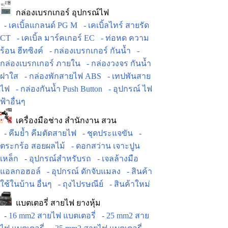
กล่องเบรกเกอร์ อุปกรณ์ไฟ
- เคเบิ้ลแกลนด์ PG M
- เคเบิ้ลไทร์ สายรัด
CT
- เคเบิ้ล มาร์คเกอร์ EC
- ท่อหด ความ
ร้อน ฮีทซิงค์
- กล่องเบรกเกอร์ กันน้ำ
-
กล่องเบรกเกอร์ ภายใน
- กล่องวงจร กันน้ำ
ฝาใส
- กล่องพักสายไฟ ABS
- เทปพันสาย
ไฟ
- กล่องกันน้ำ Push Button
- อุปกรณ์ ไฟ
ฟ้าอื่นๆ
เครื่องมือช่าง สำนักงาน สวน
- คีมย้ำ คีมตัดสายไฟ
- ชุดประแจขัน
-
ตระกร้อ สอยผลไม้
- ดอกสว่าน เจาะปูน
เหล็ก
- อุปกรณ์สำหรับรถ
- เจลล้างมือ
แอลกอฮอล์
- อุปกรณ์ ดักจับแมลง
- สินค้า
ใช้ในบ้าน อื่นๆ
- ถุงไปรษณีย์
- สินค้าใหม่
แบตเตอรี่ สายไฟ ยางหุ้ม
- 16 mm2 สายไฟ แบตเตอรี่
- 25 mm2 สาย